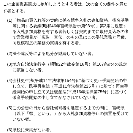
この企画提案競技に参加しようとする者は、次の全ての要件を満た
す者とする。
(1)「物品の買入れ等の契約に係る競争入札の参加資格、指名基準
等に関する要綱(昭和46年宮崎県告示第93号)」第2条に規定す
る入札参加資格を有する者若しくは契約までに取得見込みの者
で営業種目が「広告・宣伝」のもの又はこの委託業務と同種、
同規模程度の業務の実績を有する者。
(2)法令違反等による処分が継続していない者。
(3)地方自治法施行令（昭和22年政令第16号）第167条の4の規定
に該当しない者。
(4)会社更生法(平成14年法律第154号)に基づく更正手続開始の申
し立て、民事再生法（平成11年法律第225号）に基づく再生手
続開始の申し立て又は破産法(平成16年法律第75号）に基づく
破産手続開始の申し立てがなされていない者。
(5)この公告の日から委託候補者を選定するまでの間に、宮崎県
（以下「県」という。）から入札参加資格停止の措置を受けて
いない者。
(6)県税に未納がない者。