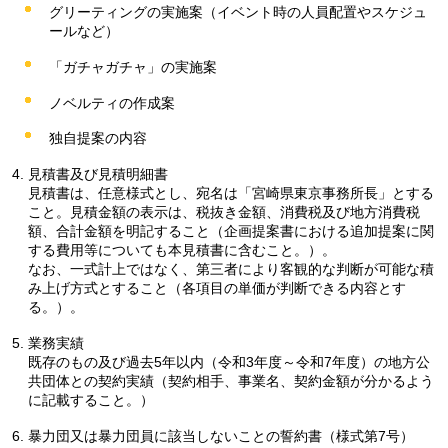
グリーティングの実施案（イベント時の人員配置やスケジュ
ールなど）
「ガチャガチャ」の実施案
ノベルティの作成案
独自提案の内容
見積書及び見積明細書
見積書は、任意様式とし、宛名は「宮崎県東京事務所長」とする
こと。見積金額の表示は、税抜き金額、消費税及び地方消費税
額、合計金額を明記すること（企画提案書における追加提案に関
する費用等についても本見積書に含むこと。）。
なお、一式計上ではなく、第三者により客観的な判断が可能な積
み上げ方式とすること（各項目の単価が判断できる内容とす
る。）。
業務実績
既存のもの及び過去5年以内（令和3年度～令和7年度）の地方公
共団体との契約実績（契約相手、事業名、契約金額が分かるよう
に記載すること。）
暴力団又は暴力団員に該当しないことの誓約書（様式第7号）