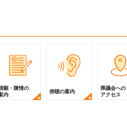
請願・陳情の
県議会への
傍聴の案内
案内
アクセス