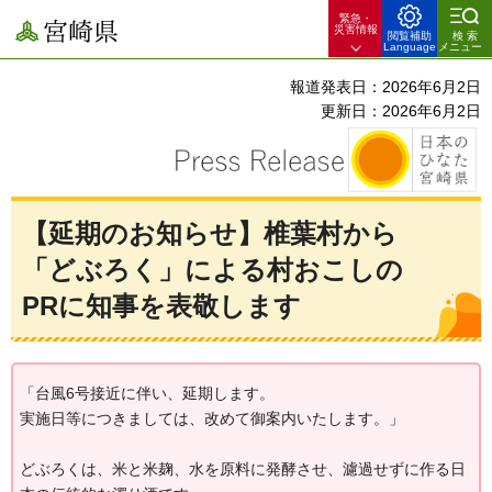
緊急・
宮崎県
災害情報
閲覧補助
検索
Language
メニュー
報道発表日：2026年6月2日
更新日：2026年6月2日
【延期のお知らせ】椎葉村から
「どぶろく」による村おこしの
PRに知事を表敬します
「台風6号接近に伴い、延期します。
実施日等につきましては、改めて御案内いたします。」
どぶろくは、米と米麹、水を原料に発酵させ、濾過せずに作る日