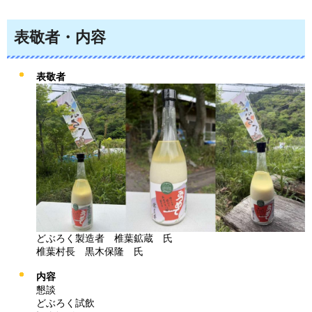
表敬者・内容
表敬者
どぶろく製造者
椎葉
鉱蔵
氏
椎葉村長
黒木
保隆
氏
内容
懇談
どぶろく試飲