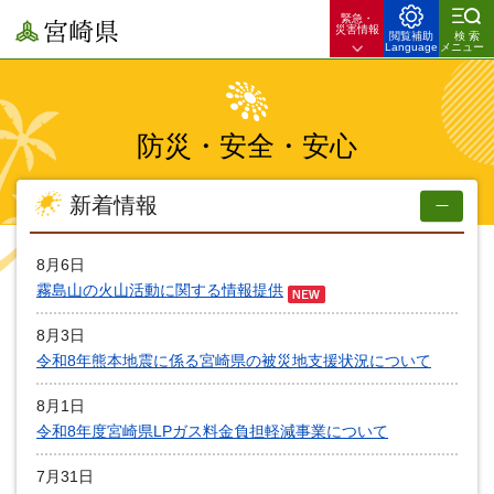
緊急・
宮崎県
災害情報
閲覧補助
検索
Language
メニュー
防災・安全・安心
新着情報
8月6日
霧島山の火山活動に関する情報提供
8月3日
令和8年熊本地震に係る宮崎県の被災地支援状況について
8月1日
令和8年度宮崎県LPガス料金負担軽減事業について
7月31日