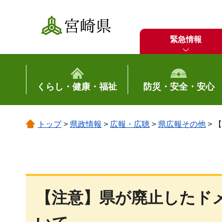
宮崎県
緊急情報
くらし・健康・福祉
防災・安全・安心
トップ
>
県政情報
>
広報・広聴
>
県広報その他
> 
【注意】県が廃止したド