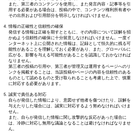
また、第三者のコンテンツを使用し、また発言内容・記事等を引
用する必要がある場合は、投稿の中で、コンテンツ権利所有者や
その出所および引用部分を明示しなければいけません。
情報の正確性と信頼性の確保
発信する情報は正確を期すとともに、その内容について誤解を招
かぬよう信頼性の確保に十分留意しなければいけません。一度イ
ンターネット上に公開された情報は、記録として恒久的に残る可
能性があることを理解しておく必要があり、また、グローバルに
広がる、影響を与える可能性があることを認識しておかなければ
なりません。
第三者の投稿の引用や、第三者が管理又は運用するページへのリ
ンクを掲載することは、当該投稿やページの内容を信頼性のある
ものとして認めるものと受け取られることも考慮した上で、慎重
に対応する必要があります。
誠実で責任ある対応
自らが発信した情報により、意図せず他者を傷つけたり、誤解を
与えたりした場合には、誠実に対応するよう努めなければいけま
せん。
また、自らが発信した情報に関し攻撃的な反応があった場合に
は、冷静に対応し無用な議論となることは避けなければなりませ
ん。