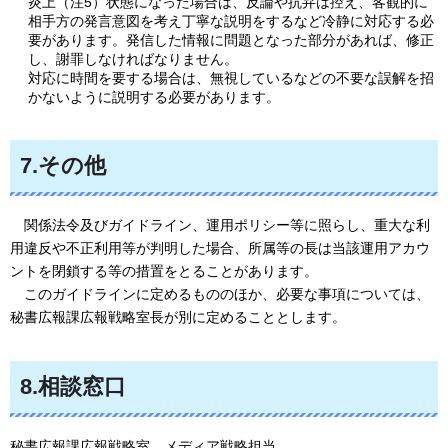
炎上（注5）状態になった場合は、反論や抗弁は控え、客観的に
相手方の発言意図を考え丁寧な説明をするなど冷静に対応する必
要があります。発信した情報に問題となった部分があれば、修正
し、謝罪しなければなりません。
対応に時間を要する場合は、無視しているなどの不要な誤解を招
かないように説明する必要があります。
7.その他
関係法令及び
ガイドライン、運用ポリシー等に照らし、重大な利
用違反や不正利用等が判明した場合、所属等の長は当該運用アカウ
ントを閉鎖する等の措置をとることがあります。
この
ガイドラインに定めるもののほか、必要な事項については、
秘書広報課広報戦略室長が別に定めることとします。
8.相談窓口
秘書広報課広報戦略室
メディア戦
略担当