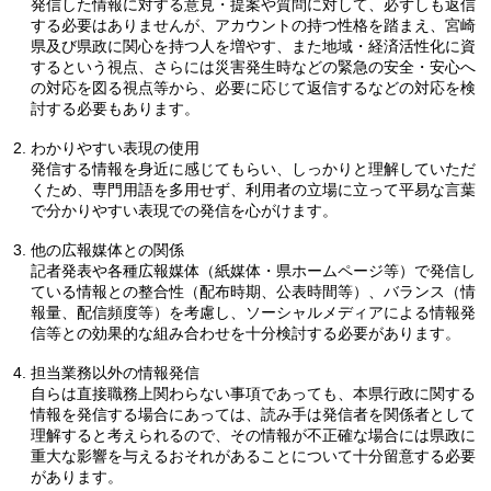
発信した情報に対する意見・提案や質問に対して、必ずしも返信
する必要はありませんが、アカウントの持つ性格を踏まえ、宮崎
県及び県政に関心を持つ人を増やす、また地域・経済活性化に資
するという視点、さらには災害発生時などの緊急の安全・安心へ
の対応を図る視点等から、必要に応じて返信するなどの対応を検
討する必要もあります。
わかりやすい表現の使用
発信する情報を身近に感じてもらい、しっかりと理解していただ
くため、専門用語を多用せず、利用者の立場に立って平易な言葉
で分かりやすい表現での発信を心がけます。
他の広報媒体との関係
記者発表や各種広報媒体（紙媒体・県ホームページ等）で発信し
ている情報との整合性（配布時期、公表時間等）、バランス（情
報量、配信頻度等）を考慮し、ソーシャルメディアによる情報発
信等との効果的な組み合わせを十分検討する必要があります。
担当業務以外の情報発信
自らは直接職務上関わらない事項であっても、本県行政に関する
情報を発信する場合にあっては、読み手は発信者を関係者として
理解すると考えられるので、その情報が不正確な場合には県政に
重大な影響を与えるおそれがあることについて十分留意する必要
があります。