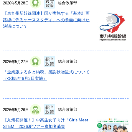
総合政策部
2026年5月28日
【東九州新幹線関連】国が実施する「基本計画
路線に係るケーススタディ」への参画に向けた
決議について
総合政策部
2026年5月27日
「企業版ふるさと納税」感謝状贈呈式について
（令和8年6月3日実施）
総合政策部
2026年5月26日
【九州初開催！】中高生女子向け「Girls Meet
STEM」2026夏ツアー参加者募集