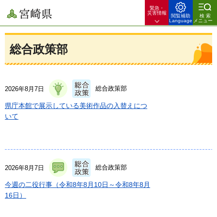
緊急・
宮崎県
災害情報
閲覧補助
検索
Language
メニュー
総合政策部
総合政策部
2026年8月7日
県庁本館で展示している美術作品の入替えにつ
いて
総合政策部
2026年8月7日
今週の二役行事（令和8年8月10日～令和8年8月
16日）