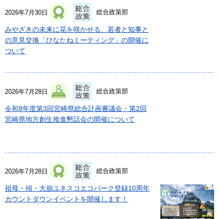
総合政策部
2026年7月30日
みやざきの未来に花を咲かせる、若者と知事と
の意見交換「ひなたねミーティング」の開催に
ついて
総合政策部
2026年7月28日
令和8年度第3回宮崎県総合計画審議会・第2回
宮崎県地方創生推進懇話会の開催について
総合政策部
2026年7月28日
祖母・傾・大崩ユネスコエコパーク登録10周年
カウントダウンイベントを開催します！