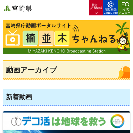
緊急・
宮崎県
災害情報
閲覧補助
検索
Language
メニュー
宮崎県庁動画ポータルサイト 楠並木ちゃんねる 宮崎県のできごとや
暮らしのお役立ち情報を配信！
動画アーカイブ
新着動画