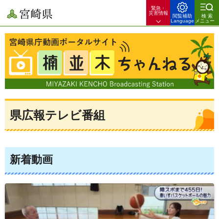
緊急・
宮崎県
災害情報
閲覧補助
検索
Language
メニュー
宮崎県庁動画ポータルサイト 楠並木ちゃんねる 宮崎県のできごとや
暮らしのお役立ち情報を配信！
県広報テレビ番組
新着動画