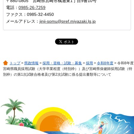
〒880-0805 宮崎県宮崎市橘通東1丁目9番10号
電話：
0985-26-7259
ファクス：0985-32-4450
メールアドレス：
jinji-somu@pref.miyazaki.lg.jp
トップ
>
県政情報
>
採用・資格・試験・募集
>
採用
>
令和8年度
> 令和8年度
宮崎県職員採用試験（大学卒業程度（特別枠））及び宮崎県保健師採用試験（特
別枠）の第1次試験合格者及び第2次試験に係る提出書類等について