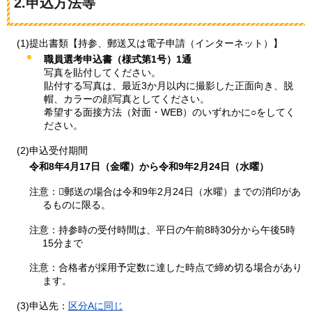
2.申込方法等
(1)提出書類【持参、郵送又は電子申請（インターネット）】
職員選考申込書（様式第1号）1通
写真を貼付してください。
貼付する写真は、最近3か月以内に撮影した正面向き、脱
帽、カラーの顔写真としてください。
希望する面接方法（対面・WEB）のいずれかに○をしてく
ださい。
(2)申込受付期間
令和8年4月17日（金曜）から令和9年2月24日（水曜）
注意：郵送の場合は令和9年2月24日（水曜）までの消印があ
るものに限る。
注意：持参時の受付時間は、平日の午前8時30分から午後5時
15分まで
注意：合格者が採用予定数に達した時点で締め切る場合があり
ます。
(3)申込先：
区分Aに同じ