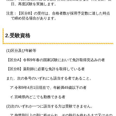
日、再度試験を実施します。
注意：【区分B】の受付は、合格者数が採用予定数に達した時点
で締め切る場合があります。
2.受験資格
(1)区分及び年齢等
【区分A】令和9年春の国家試験において免許取得見込みの者
【区分B】薬剤師に必要な免許を取得している者
また、次の各号のいずれにも該当する者であること。
ア.令和9年4月1日現在で、年齢満49歳以下の者
イ.宮崎県内どこでも勤務できる者
(2)次のいずれか一つに該当する方は受験できません。
ア.拘禁刑以上の刑に処せられ、その執行を終わるまで又はその