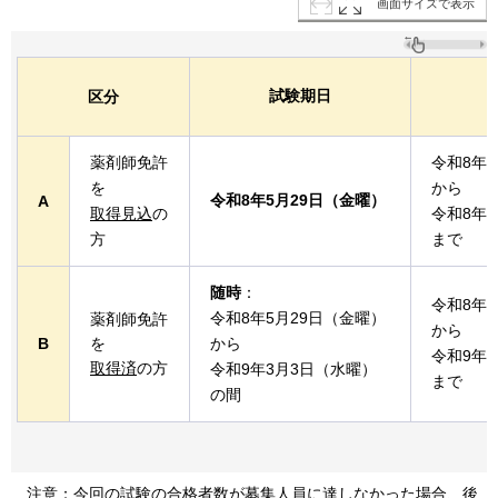
画面サイズで表示
試験期日
区分
薬剤師免許
令和8年
を
から
令和8年5月29日（金曜）
A
取得見込
の
令和8年
方
まで
随時
：
令和8年
令和8年5月29日（金曜）
薬剤師免許
から
B
を
から
令和9年
取得済
の方
令和9年3月3日（水曜）
まで
の間
注意：今回の試験の合格者数が募集人員に達しなかった場合、後