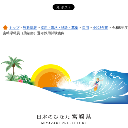
トップ
>
県政情報
>
採用・資格・試験・募集
>
採用
>
令和8年度
> 令和8年度
宮崎県職員（薬剤師）選考採用試験案内
日本のひなた 宮崎県
MIYAZAKI PREFECTURE