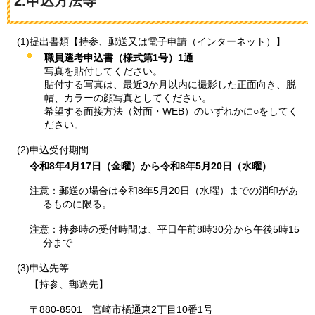
2.申込方法等
(1)提出書類【持参、郵送又は電子申請（インターネット）】
職員選考申込書（様式第1号）1通
写真を貼付してください。
貼付する写真は、最近3か月以内に撮影した正面向き、脱
帽、カラーの顔写真としてください。
希望する面接方法（対面・WEB）のいずれかに○をしてく
ださい。
(2)申込受付期間
令和8年4月17日（金曜）から令和8年5月20日（水曜）
注意：郵送の場合は令和8年5月20日（水曜）までの消印があ
るものに限る。
注意：持参時の受付時間は、平日午前8時30分から午後5時15
分まで
(3)
申込先等
【持参、郵送先】
〒880-8501
宮崎市
橘通東2丁目10番1号