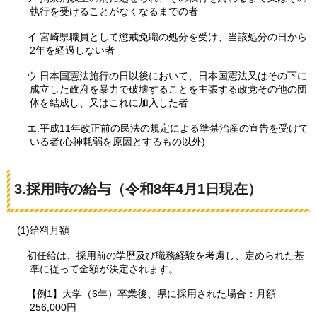
執行を受けることがなくなるまでの者
イ.宮崎県職員として懲戒免職の処分を受け、当該処分の日から
2年を経過しない者
ウ.日本国憲法施行の日以後において、日本国憲法又はその下に
成立した政府を暴力で破壊することを主張する政党その他の団
体を結成し、又はこれに加入した者
エ.平成11年改正前の民法の規定による準禁治産の宣告を受けて
いる者(心神耗弱を原因とするもの以外)
3.採用時の給与（令和8年4月1日現在）
(1)給料月額
初任給は、採用前の学歴及び職務経験を考慮し、定められた基
準に従って金額が決定されます。
【例1】大学（6年）卒業後、県に採用された場合：月額
256,000円