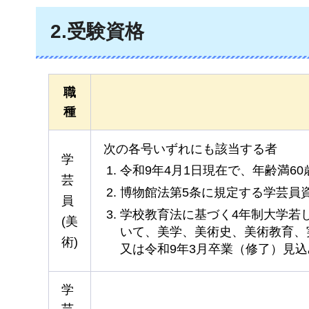
2.受験資格
職
種
次の各号いずれにも該当する者
学
令和9年4月1日現在で、年齢満6
芸
博物館法第5条に規定する学芸員
員
学校教育法に基づく4年制大学若
(美
いて、美学、美術史、美術教育、
術)
又は令和9年3月卒業（修了）見
学