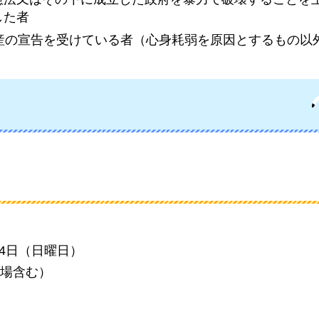
した者
産の宣告を受けている者（心身耗弱を原因とするもの以
24日（日曜日）
場含む）