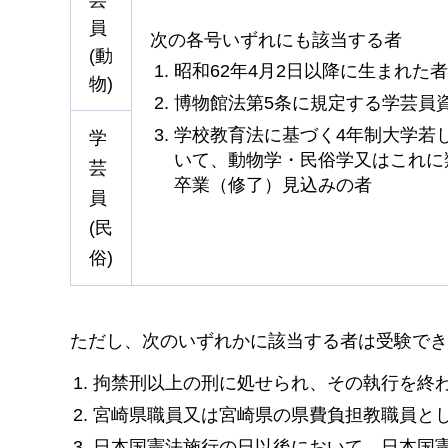
芸
員
次の各号いずれにも該当する者
(動
昭和62年4月2日以降に生まれた者
物)
博物館法第5条に規定する学芸員
学校教育法に基づく4年制大学若
学
いて、動物学・民俗学又はこれに
芸
卒業（修了）見込みの者
員
(民
俗)
ただし、
次のいずれかに該当する者は受験でき
拘禁刑以上の刑に処せられ、その執行を終
宮崎県職員又は宮崎県の県費負担教職員と
日本国憲法施行の日以後において、日本国