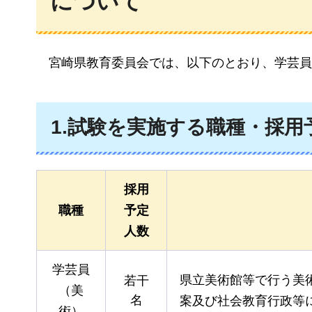
について
宮崎県
教育委員会では、以下のとおり、学芸員
1.試験を実施する職種・採用
採用
職種
予定
人数
学芸員
県立美術館等で行う美
若干
（美
名
案及び社会教育行政等
術）