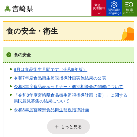
緊急・
宮崎県
災害情報
閲覧補助
検索
Language
メニュー
食の安全・衛生
食の安全
8月は食品衛生月間です（令和8年版）
令和7年度食品衛生監視指導計画実施結果の公表
令和8年度食品表示セミナー・個別相談会の開催について
「令和8年度宮崎県食品衛生監視指導計画（案）」に関する
県民意見募集の結果について
令和8年度宮崎県食品衛生監視指導計画
もっと見る