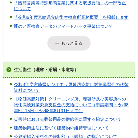
「臨時営業等特殊形態営業に関する取扱要領」の一部改正
について
「令和5年度宮崎県食肉衛生検査所業務概要」を掲載します
豚のと畜検査データのフィードバック事業について
もっと見る
生活衛生（理容・浴場・水道等）
令和8年度宮崎県レジオネラ属菌汚染防止対策講習会の代替
資料について
【物価高騰対策】クリーニング所、理容所及び美容所への
物価高騰対策緊急支援金の支給について（申請期間：令和8
年5月15日～令和8年8月31日まで）
災害時における葬祭用品の供給等に関する協定について
建築物衛生法に基づく建築物の維持管理について
公衆浴場入浴料金の統制額（上限額）の指定について