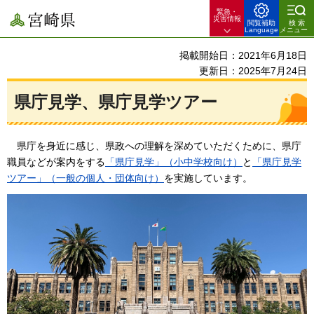
緊急・
宮崎県
災害情報
閲覧補助
検索
Language
メニュー
掲載開始日：2021年6月18日
更新日：2025年7月24日
県庁見学、県庁見学ツアー
県庁を身近に感じ、
県政への理解を深めていただくために、県庁
職員などが案内をする
「県庁見学」（小中学校向け）
と
「県庁見学
ツアー」（一般の個人・団体向け）
を実施しています。