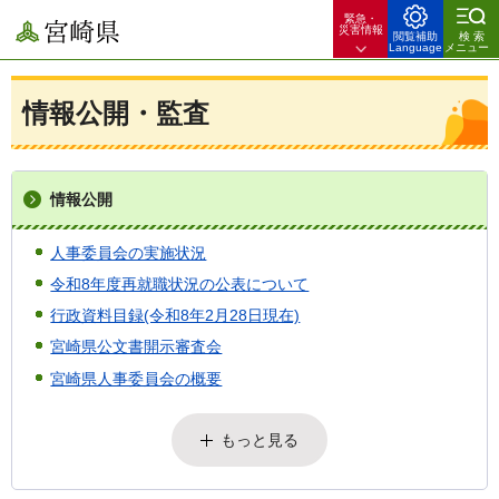
緊急・
宮崎県
災害情報
閲覧補助
検索
Language
メニュー
情報公開・監査
情報公開
人事委員会の実施状況
令和8年度再就職状況の公表について
行政資料目録(令和8年2月28日現在)
宮崎県公文書開示審査会
宮崎県人事委員会の概要
もっと見る