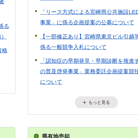
者
「リース方式による宮崎県公共施設LE
事業」に係る企画提案の公募について
係る
請）
【一部修正あり】宮崎県東京ビル引越
係る一般競争入札について
資格
「認知症の早期発見・早期診断を推進
の普及啓発事業」業務委託企画提案競
について
もっと見る
県有地売却