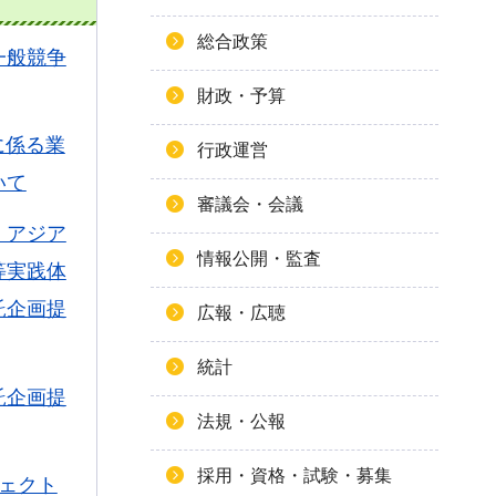
総合政策
一般競争
財政・予算
に係る業
行政運営
いて
審議会・会議
、アジア
情報公開・監査
等実践体
託企画提
広報・広聴
統計
託企画提
法規・公報
採用・資格・試験・募集
ェクト