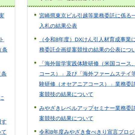
実
宮崎県東京ビル引越等業務委託に係る
入札の結果公表
ト
（令和8年度）DXけん引人材育成事業
（条
務委託企画提案競技の結果の公表につ
「海外留学実践体験研修（米国コース
（条
コース）」及び「海外ファームステイ
験研修（オセアニアコース）」業務委
案競技の結果について
に
みやざきレベルアップセミナー業務委
案競技の結果について
用す
いて
令和8年度みやざき食べきり宣言プロジ