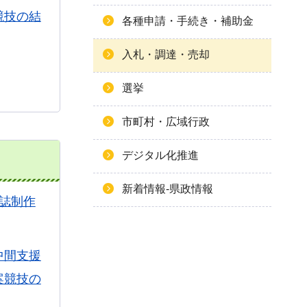
競技の結
各種申請・手続き・補助金
入札・調達・売却
選挙
市町村・広域行政
デジタル化推進
新着情報-県政情報
誌制作
中間支援
案競技の