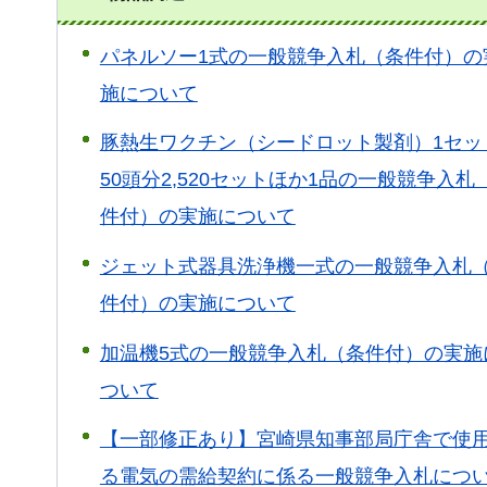
パネルソー1式の一般競争入札（条件付）の
施について
豚熱生ワクチン（シードロット製剤）1セッ
50頭分2,520セットほか1品の一般競争入札
件付）の実施について
ジェット式器具洗浄機一式の一般競争入札
件付）の実施について
加温機5式の一般競争入札（条件付）の実施
ついて
【一部修正あり】宮崎県知事部局庁舎で使
る電気の需給契約に係る一般競争入札につ