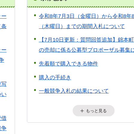
ラー
令和8年7月3日（金曜日）から令和8年
（条
（木曜日）までの期間入札について
【7月10日更新：質問回答追加】錦本
ラー
の売却に係る公募型プロポーザル募集
争
先着順で購入できる物件
購入の手続き
複写
一般競争入札の結果について
つい
もっと見る
貸借
競争