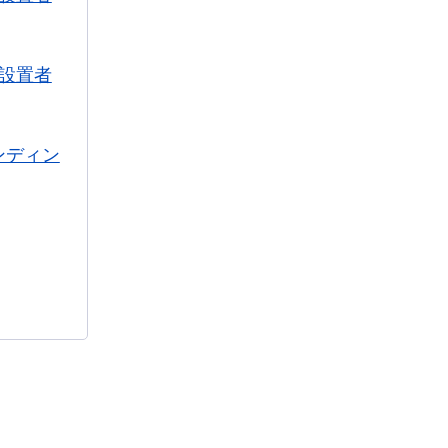
設置者
ンディン