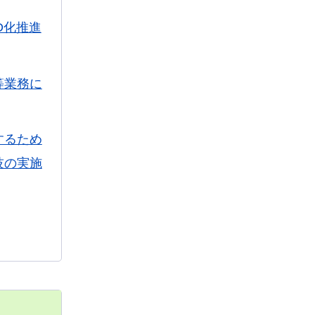
D化推進
等業務に
するため
技の実施