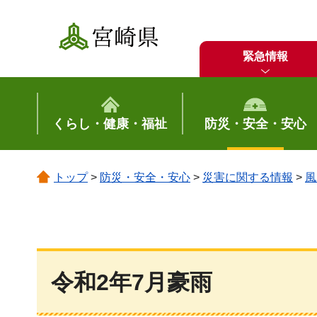
宮崎県
緊急情報
くらし・健康・福祉
防災・安全・安心
トップ
>
防災・安全・安心
>
災害に関する情報
>
風
令和2年7月豪雨