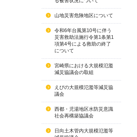
る被害状況について
山地災害危険地区について
令和6年台風第10号に伴う
災害救助法施行令第1条第1
項第4号による救助の終了
について
宮崎県における大規模氾濫
減災協議会の取組
えびの大規模氾濫等減災協
議会
西都・児湯地区水防災意識
社会再構築協議会
日向土木管内大規模氾濫等