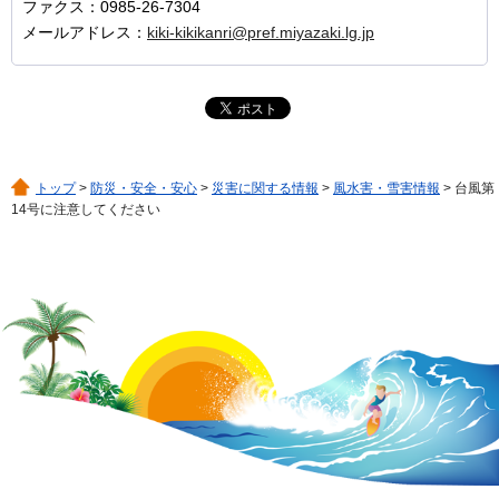
ファクス：0985-26-7304
メールアドレス：
kiki-kikikanri@pref.miyazaki.lg.jp
トップ
>
防災・安全・安心
>
災害に関する情報
>
風水害・雪害情報
> 台風第
14号に注意してください