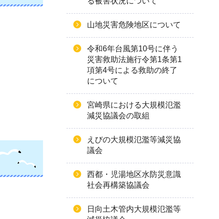
る被害状況について
山地災害危険地区について
令和6年台風第10号に伴う
災害救助法施行令第1条第1
項第4号による救助の終了
について
宮崎県における大規模氾濫
減災協議会の取組
えびの大規模氾濫等減災協
議会
西都・児湯地区水防災意識
社会再構築協議会
日向土木管内大規模氾濫等