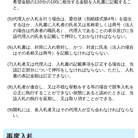
希望金額の110分の100に相当する金額を入札書に記載するこ
と。
(5)代理人が入札を行う場合は、委任状（別紙様式第4号）を提出
するほか、入札書に入札者の氏名又は名称若しくは商号（法人
の場合は代表者の職氏名）、代理人であることの表示並びに当
該代理人の氏名を記載して押印しておかなければならない。
(6)入札書は、封筒に入れ密封し、かつ、封皮に氏名（法人の場合
はその名称又は商号）を記載しなければならない。
(7)入札者又は代理人は、入札書の記載事項を訂正する場合は、当
該訂正部分について押印をしなければならない。ただし、入札
書の表記金額は訂正できない。
(8)入札者が連合し、又は不穏な挙動をする等の場合で競争入札を
公正に執行することができない状態にあると認めたときは、当
該入札の執行を延期し、又は取り消すことができる。
(9)開札には、各入札者又はその代理人が立ち会わなければならな
い。
再度入札