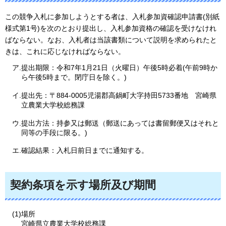
この競争入札に参加しようとする者は、入札参加資確認申請書(別紙
様式第1号)を次のとおり提出し、入札参加資格の確認を受けなけれ
ばならない。なお、入札者は当該書類について説明を求められたと
きは、これに応じなければならない。
ア.提出期限：令和7年1月21日（火曜日）午後5時必着(午前9時か
ら午後5時まで。閉庁日を除く。)
イ.提出先：〒884-0005児湯郡高鍋町大字持田5733番地
宮崎県
立農業大学校総務課
ウ.提出方法：持参又は郵送（郵送にあっては書留郵便又はそれと
同等の手段に限る。)
エ.確認結果：入札日前日までに通知する。
契約条項を示す場所及び期間
(1)場所
宮崎県立農業大学校総務課