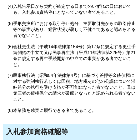
(4)入札告示日から契約が確定する日までのいずれの日において
も、入札参加資格停止となっていない者であること。
(5)手形交換所における取引停止処分、主要取引先からの取引停止
等の事実があり、経営状況が著しく不健全であると認められる
者でないこと。
(6)会社更生法（平成14年法律第154号）第17条に規定する更生手
続開始の申立て又は民事再生法（平成11年法律第225号）第21
条に規定する再生手続開始の申立ての事実がある者でないこ
と。
(7)民事執行法（昭和54年法律第4号）に基づく差押等金銭債権に
対する強制執行若しくは国税、地方税その他の公課について滞
納処分の執行を受け支払が不可能になった者でないこと、又は
第三者の債権保全の請求が常態となったと認められる者でない
こと。
(8)本業務を確実に履行できる者であること。
入札参加資格確認等