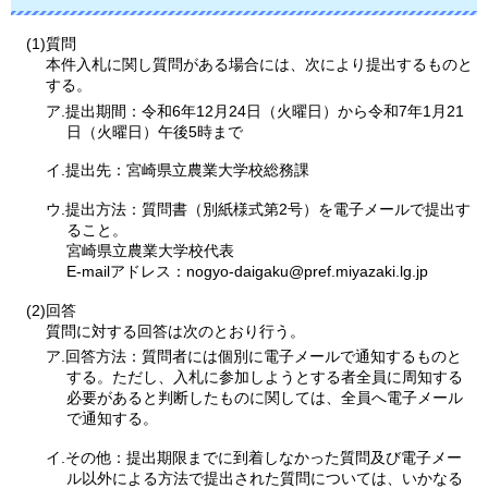
(1)質問
本件入札に関し質問がある場合には、次により提出するものと
する。
ア.提出期間：令和6年12月24日（火曜日）から令和7年1月21
日（火曜日）午後5時まで
イ.提出先：宮崎県立農業大学校総務課
ウ.提出方法：質問書（別紙様式第2号）を電子メールで提出す
ること。
宮崎県立農業大学校代表
E-mailアドレス：nogyo-daigaku@pref.miyazaki.lg.jp
(2)回答
質問に対する回答は次のとおり行う。
ア.回答方法：質問者には個別に電子メールで通知するものと
する。ただし、入札に参加しようとする者全員に周知する
必要があると判断したものに関しては、全員へ電子メール
で通知する。
イ.その他：提出期限までに到着しなかった質問及び電子メー
ル以外による方法で提出された質問については、いかなる