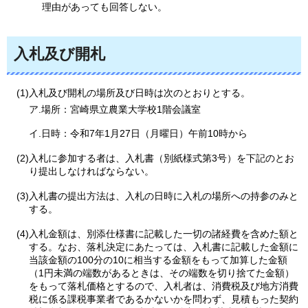
理由があっても回答しない。
入札及び開札
(1)入札及び開札の場所及び日時は次のとおりとする。
ア.場所：宮崎県立農業大学校1階会議室
イ.日時：令和7年1月27日（月曜日）午前10時から
(2)入札に参加する者は、入札書（別紙様式第3号）を下記のとお
り提出しなければならない。
(3)入札書の提出方法は、入札の日時に入札の場所への持参のみと
する。
(4)入札金額は、別添仕様書に記載した一切の諸経費を含めた額と
する。なお、落札決定にあたっては、入札書に記載した金額に
当該金額の100分の10に相当する金額をもって加算した金額
（1円未満の端数があるときは、その端数を切り捨てた金額）
をもって落札価格とするので、入札者は、消費税及び地方消費
税に係る課税事業者であるかないかを問わず、見積もった契約