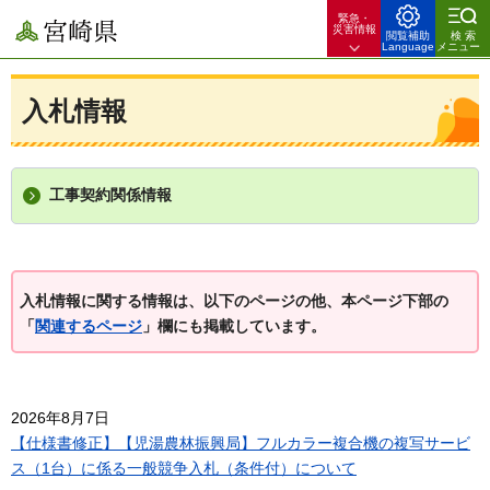
緊急・
宮崎県
災害情報
閲覧補助
検索
Language
メニュー
入札情報
工事契約関係情報
入札情報に関する情報は、以下のページの他、本ページ下部の
「
関連するページ
」欄にも掲載しています。
2026年8月7日
【仕様書修正】【児湯農林振興局】フルカラー複合機の複写サービ
ス（1台）に係る一般競争入札（条件付）について