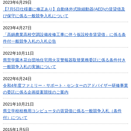
2023年6月29日
【7月5日仕様書に修正あり】自動体外式除細動器(AED)の賃貸借及
び保守に係る一般競争入札について
2023年4月27日
「高鍋農業高校空調設備改修工事に伴う仮設校舎賃貸借」に係る条
件付一般競争入札の入札公告
2022年10月11日
県営学園木花台団地住宅用火災警報器取替業務委託に係る条件付き
一般競争入札の実施について
2022年6月24日
令和4年度ファミリー・サポート・センターのアドバイザー研修事業
の委託に係る企画提案競技のご案内
2021年10月21日
県立学校校務用コンピュータの賃貸借に係る一般競争入札（条件
付）について
2015年1月5日