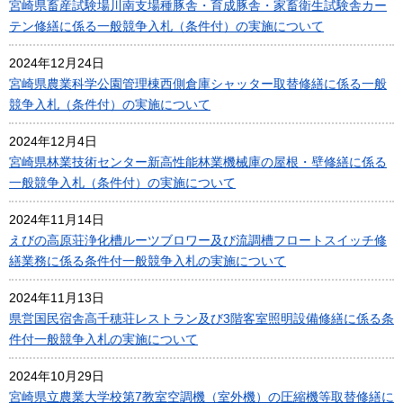
宮崎県畜産試験場川南支場種豚舎・育成豚舎・家畜衛生試験舎カー
テン修繕に係る一般競争入札（条件付）の実施について
2024年12月24日
宮崎県農業科学公園管理棟西側倉庫シャッター取替修繕に係る一般
競争入札（条件付）の実施について
2024年12月4日
宮崎県林業技術センター新高性能林業機械庫の屋根・壁修繕に係る
一般競争入札（条件付）の実施について
2024年11月14日
えびの高原荘浄化槽ルーツブロワー及び流調槽フロートスイッチ修
繕業務に係る条件付一般競争入札の実施について
2024年11月13日
県営国民宿舎高千穂荘レストラン及び3階客室照明設備修繕に係る条
件付一般競争入札の実施について
2024年10月29日
宮崎県立農業大学校第7教室空調機（室外機）の圧縮機等取替修繕に