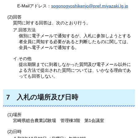
E-
Mailアドレス：
sogonogyoshikenjo@pref.miyazaki.lg.jp
(2)回答
質問に対する回答は、次のとおり行う。
ア.回答方法
個別に電子メールで通知するが、入札に参加しようとする
者全員に周知する必要があると判断したものに関しては、
全員へ電子メールで通知する。
イ.その他
提出期限までに到着しなかった質問及び電子メール以外に
よる方法で提出された質問については、いかなる理由であ
っても回答しない。
7
入札の場所
及び日時
(1)場所
宮崎県総合農業試験場
管理棟3階
第1会議室
(2)日時