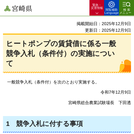
緊急・
宮崎県
災害情報
閲覧補助
検索
Language
メニュー
掲載開始日：2025年12月9日
更新日：2025年12月9日
ヒートポンプの賃貸借に係る一般
競争入札（条件付）の実施につい
て
一般競争入札
（条件付）を次のとおり実施する。
令和7年12月9日
宮
崎県総合農業試験場長
下田
透
1
競争入札に
付する事項