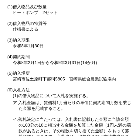
(1)借入物品及び数量
ヒートポンプ
2
セット
(2)借入物品の特質等
仕様書による
(3)納入期限
令和8年1月30日
(4)契約期間
令和8年2月1日から令和9年3月31日(14か月)
(5)納入場所
宮崎市佐土原町下那珂5805
宮崎県
総合農業試験場内
(6)入札方法
(1)の借入物品について入札を実施する。
ア.入札金額は、賃借料1月当たりの単価に契約期間月数を乗じ
た金額を記載すること。
イ.落札決定に当たっては、入札書に記載した金額に当該金額
の100分の10に相当する金額を加算した金額（1円未満の端
数があるときは、その端数を切り捨てた金額）をもって落