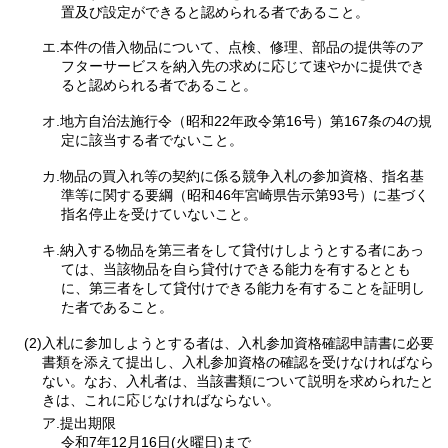
置及び設定ができると認められる者であること。
エ.本件の借入物品について、点検、修理、部品の提供等のア
フターサービスを納入先の求めに応じて速やかに提供でき
ると認められる者であること。
オ.地方自治法施行令（昭和22年政令第16号）第167条の4の規
定に該当する者でないこと。
カ.物品の買入れ等の契約に係る競争入札の参加資格、指名基
準等に関する要綱（昭和46年宮崎県告示第93号）に基づく
指名停止を受けていないこと。
キ.納入する物品を第三者をして貸付けしようとする者にあっ
ては、当該物品を自ら貸付けできる能力を有するととも
に、第三者をして貸付けできる能力を有することを証明し
た者であること。
(2)入札に参加しようとする者は、入札参加資格確認申請書に必要
書類を添えて提出し、入札参加資格の確認を受けなければなら
ない。なお、入札者は、当該書類について説明を求められたと
きは、これに応じなければならない。
ア.提出期限
令和7年12月16日(火曜日)まで