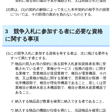
契約に係る県の歳出予算が減額され、又は削除された場合
(2)県は、(1)の契約の解除によって生じた本件契約の相手方の損害
については、その賠償の責めを負わないものとする。
3
競争入札に
参加する者に必要な資格
に関する事項
(1)この競争入札に参加する資格を有する者は、次に掲げる要件を
すべて満たす者とする。
ア.物品の買入れ等の契約に係る競争入札参加資格者名簿に登
載されている者で、業種がサービス（役務の提供）に関す
る業種で、営業種目が賃貸業務で、種目が電算機器、その
他、又は業種が物品に関する業種で、営業種目が医療・理
化学機器類で、種目が理化学機器であること、若しくは営
業種目が農林水産土木機器類で、種目が農林水産業機器で
あること。
イ.納入する物品及び数量を確実に納入できる者であること。
ウ.納入する物品の機能が仕様を満たし、当該物品を確実に設