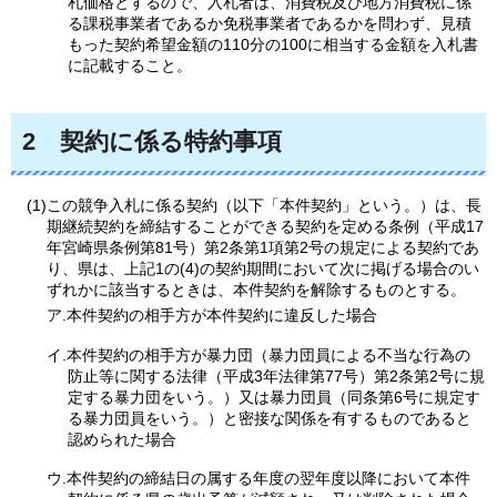
札価格とするので、入札者は、消費税及び地方消費税に係
る課税事業者であるか免税事業者であるかを問わず、見積
もった契約希望金額の110分の100に相当する金額を入札書
に記載すること。
2
契約に
係る特約事項
(1)この競争入札に係る契約（以下「本件契約」という。）は、長
期継続契約を締結することができる契約を定める条例（平成17
年宮崎県条例第81号）第2条第1項第2号の規定による契約であ
り、県は、上記1の(4)の契約期間において次に掲げる場合のい
ずれかに該当するときは、本件契約を解除するものとする。
ア.本件契約の相手方が本件契約に違反した場合
イ.本件契約の相手方が暴力団（暴力団員による不当な行為の
防止等に関する法律（平成3年法律第77号）第2条第2号に規
定する暴力団をいう。）又は暴力団員（同条第6号に規定す
る暴力団員をいう。）と密接な関係を有するものであると
認められた場合
ウ.本件契約の締結日の属する年度の翌年度以降において本件