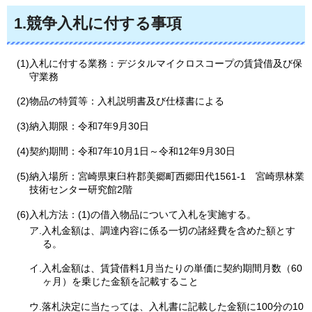
1.競争入札に付する事項
(1)入札に付する業務：デジタルマイクロスコープの賃貸借及び保
守業務
(2)物品の特質等：入札説明書及び仕様書による
(3)納入期限：令和7年9月30日
(4)契約期間：令和7年10月1日～令和12年9月30日
(5)納入場所：宮崎県東臼杵郡美郷町西郷田代1561-1
宮崎県林業
技術センター研究館2階
(6)入札方法：(1)の借入物品について入札を実施する。
ア.入札金額は、調達内容に係る一切の諸経費を含めた額とす
る。
イ.入札金額は、賃貸借料1月当たりの単価に契約期間月数（60
ヶ月）を乗じた金額を記載すること
ウ.落札決定に当たっては、入札書に記載した金額に100分の10