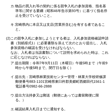
カ.物品の買入れ等の契約に係る競争入札の参加資格、指名基
準等に関する要綱（昭和46年告示第93号）に基づく指名停
止を受けていないこと。
キ.宮崎県内に本店又は支店(営業所含む)を有する者であるこ
と。
(2)この競争入札に参加しようとする者は、入札参加資格確認申請
書（別紙様式1）に必要書類を添えて次のとおり提出し、入札
参加資格の確認を受けなければならない。
なお、入札者は当該書類について説明を求められた時は、これ
に応じなければならない。
ア.提出期限：令和7年9月11日（木曜日）午後5時まで（午前9
時から午後5時まで。閉庁日を除く）
イ.提出先：宮崎県林業技術センター管理・林業大学校研修課
郵便番号883-1101宮崎県東臼杵郡美郷町西郷田代1561-1
電話番号0982-66-2888
ウ.提出方法持参又は郵送（郵便にあっては書留郵便に限
る。）
エ.確認結果入札日までに通知する。