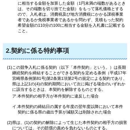
に相当する金額を加算した金額（1円未満の端数があるとき
は、その端数を切り捨てた金額）をもって落札価格とする
ので、入札者は、消費税及び地方消費税にかかる課税事業
者であるか免税事業者であるかを問わず、見積もった契約
希望金額の110分の100に相当する金額を入札書に記載する
こと。
2.契約に係る特約事項
(1)この競争入札に係る契約（以下「本件契約」という。）は長期
継続契約を締結することができる契約を定める条例（平成17年
宮崎県条例第81号)第2条第1項第2号の規定による契約であり、
県は上記1の(4)の契約期間において次に掲げる場合のいずれか
に該当するときは、本契約を解除するものとする。
ア.本件契約の相手方が本件契約に違反した場合
イ.本件契約の締結日の属する年度の翌年度以降において本件
契約に係る県の歳出予算が減額又は削除された場合
(2)県は、(1)の契約の解除によって生じた本件契約の相手方の損害
については、その賠償の責めを負わないものとする。