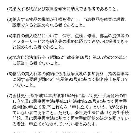
(2)納入する物品及び数量を確実に納入できる者であること。
(3)納入する物品の機能が仕様を満たし、当該物品を確実に設置、
設定できると認められる者であること。
(4)本件の借入物品について、保守、点検、修理、部品の提供等の
アフターサービスを納入先の求めに応じて速やかに提供できる
と認められる者であること。
(5)地方自治法施行令（昭和22年政令第16号）第167条の4の規定
に該当する者でないこと。
(6)物品の買入れ等の契約に係る競争入札の参加資格、指名基準等
に関する要綱(昭和46年告示第93号)に基づく指名停止を受けて
いないこと。
(7)会社更生法(平成14年法律第154号)に基づく更生手続開始の申
し立て又は民事再生法(平成11年法律第225号)に基づく再生手
続開始の申立て(以下これらを「申し立て」という。)がなされ
ていない者であること。ただし、会社更生法に基づく更生手続
開始、又は民事再生法に基づく再生手続開始の決定を受けてい
る者は、申立てがなされていない者とみなす。