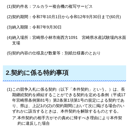
(1)契約件名：フルカラー複合機の複写サービス
(2)契約期間：令和7年10月1日から令和12年9月30日まで(60月)
(3)納入期限：令和7年9月30日
(4)納入場所：宮崎県小林市南西方1091
宮崎県
水産試験場内水面
支場
(5)契約内容の仕様及び数量等：別紙仕様書のとおり
2.契約に係る特約事項
(1)この競争入札に係る契約（以下「本件契約」という。）は、長
期継続契約を締結することができる契約を定める条例（平成17
年宮崎県条例第81号）第2条第1項第1号の規定による契約であ
り、県は、上記1の(2)の契約期間において次に掲げる場合のい
ずれかに該当するときは、本件契約を解除するものとする。
ア.本件契約の相手方がその責めに帰すべき理由により本件契
約に違反した場合