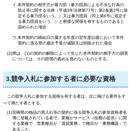
イ.本件契約の相手方が暴力団（暴力団員による不当な行為の
防止等に関する法律（平成3年法律第77号）第2条第2号に規
定する暴力団をいう。）又は暴力団員（同上第6号に規定す
る暴力団員をいう。）と密接な関係を有するものであると
認められた場合
ウ.本件契約の締結日の属する年度の翌年度以後において本件
契約に係る県の歳出予算が減額又は削除された場合
(2)県は、(1)の契約の解除によって生じた本件契約の相手方の損害
については、その賠償の責めを負わないものとする。
3.競争入札に参加する者に必要な資格
この
競争入札に参加する資格を有する者は、次に掲げる要件をす
べて満たす者とする。
(1)宮崎県の物品の買入れ等の契約に係る競争入札の参加資格者名
簿に登載されている者で、業種がサービス（役務の提供）に関
する業種で、営業種目が「賃貸業務」で種目が「事務機器」で
あること。