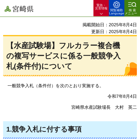
緊急・
宮崎県
災害情報
閲覧補助
検索
Language
メニュー
掲載開始日：2025年8月4日
更新日：2025年8月4日
【水産試験場】フルカラー複合機
の複写サービスに係る一般競争入
札(条件付)について
一般競争入札
（条件付）を次のとおり実施する。
令和7年8月4日
宮崎県水産試験場長
大
村
英
二
1.競争入札に付する事項