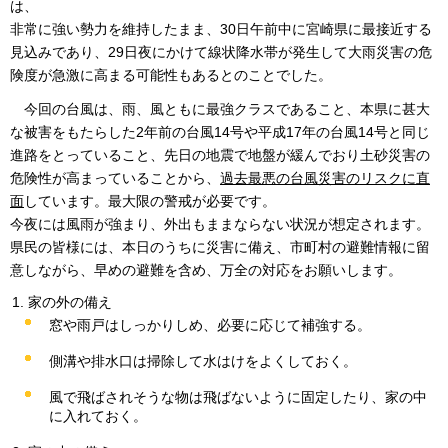
は、
非常に強い勢力を維持したまま、30日午前中に宮崎県に最接近する
見込みであり、29日夜にかけて線状降水帯が発生して大雨災害の危
険度が急激に高まる可能性もあるとのことでした。
今回の
台風は、雨、風ともに最強クラスであること、本県に甚大
な被害をもたらした2年前の台風14号や平成17年の台風14号と同じ
進路をとっていること、先日の地震で地盤が緩んでおり土砂災害の
危険性が高まっていることから、
過去最悪の台風災害のリスクに直
面
しています。最大限の警戒が必要です。
今夜には風雨が強まり、外出もままならない状況が想定されます。
県民の皆様には、本日のうちに災害に備え、市町村の避難情報に留
意しながら、早めの避難を含め、万全の対応をお願いします。
家の外の備え
窓や雨戸はしっかりしめ、必要に応じて補強する。
側溝や排水口は掃除して水はけをよくしておく。
風で飛ばされそうな物は飛ばないように固定したり、家の中
に入れておく。