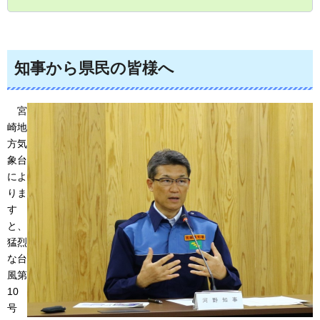
知事から県民の皆様へ
宮
崎
地
方気
象台
によ
りま
す
と、
猛烈
な台
風第
10
号