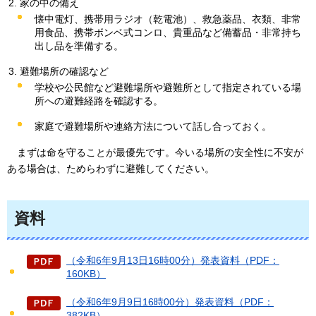
家の中の備え
懐中電灯、携帯用ラジオ（乾電池）、救急薬品、衣類、非常
用食品、携帯ボンベ式コンロ、貴重品など備蓄品・非常持ち
出し品を準備する。
避難場所の確認など
学校や公民館など避難場所や避難所として指定されている場
所への避難経路を確認する。
家庭で避難場所や連絡方法について話し合っておく。
まずは
命を守ることが最優先です。今いる場所の安全性に不安が
ある場合は、ためらわずに避難してください。
資料
（令和6年9月13日16時00分）発表資料（PDF：
160KB）
（令和6年9月9日16時00分）発表資料（PDF：
382KB）