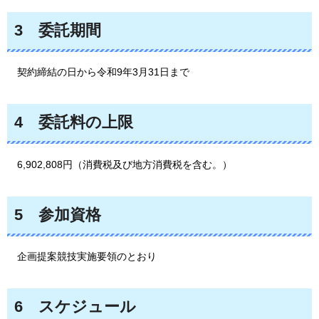
3
委
託期間
契
約締結の日から令和9年3月31日まで
4
委
託料の上限
6,902,808円（消費税及
び地方消費税を含む。）
5
参加
資格
企画
提案競技実施要領のとおり
6
ス
ケジュール