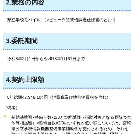
2.業務の内容
県立学校モバイルコンピュータ賃貸借調達仕様書のとおり
3.委託期間
令和8年2月1日から令和13年1月31日まで
4.契約上限額
5年
総額47,946,104円（消費税及び地方消費税を含む）
（備考）
補助基準額×整備台数×2/3と契約単価（補助対象となる案待つ本
体等相当額）×整備台数×2/3のいずれか低い額については、宮崎
県公立学校情報機器整備事業補助金が交付されるため、それを