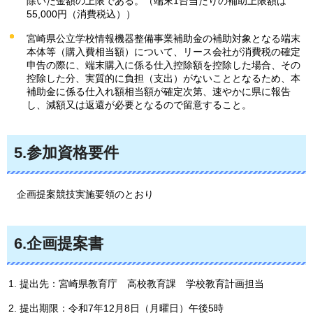
除いた金額の上限である。（端末1台当たりの補助上限額は
55,000円（消費税込））
宮崎県公立学校情報機器整備事業補助金の補助対象となる端末
本体等（購入費相当額）について、リース会社が消費税の確定
申告の際に、端末購入に係る仕入控除額を控除した場合、その
控除した分、実質的に負担（支出）がないこととなるため、本
補助金に係る仕入れ額相当額が確定次第、速やかに県に報告
し、減額又は返還が必要となるので留意すること。
5.参加資格要件
企画提案競技実施要領のとおり
6.企画提案書
提出先：宮崎県教育庁
高校教育
課
学校教育計画担当
提出期限：令和7年12月8日（月曜日）午後5時