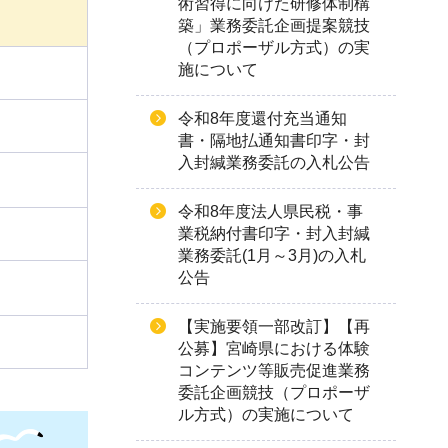
術習得に向けた研修体制構
築」業務委託企画提案競技
（プロポーザル方式）の実
施について
令和8年度還付充当通知
書・隔地払通知書印字・封
入封緘業務委託の入札公告
令和8年度法人県民税・事
業税納付書印字・封入封緘
業務委託(1月～3月)の入札
公告
【実施要領一部改訂】【再
公募】宮崎県における体験
コンテンツ等販売促進業務
委託企画競技（プロポーザ
ル方式）の実施について