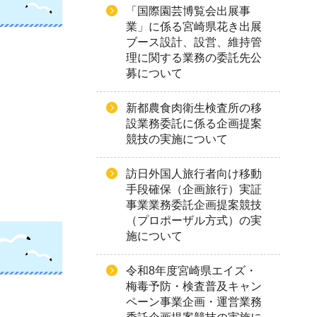
「国際園芸博覧会出展事
業」に係る宮崎県花き出展
ブース設計、設営、維持管
理に関する業務の委託先公
募について
新都農食肉衛生検査所の移
設業務委託に係る企画提案
競技の実施について
訪日外国人旅行者向け移動
手段確保（企画旅行）実証
事業業務委託企画提案競技
（プロポーザル方式）の実
施について
令和8年度宮崎県エイズ・
梅毒予防・検査普及キャン
ペーン事業企画・運営業務