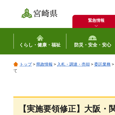
宮崎県
緊急情報
くらし・健康・福祉
防災・安全・安心
トップ
>
県政情報
>
入札・調達・売却
>
委託業務
>
て
【実施要領修正】大阪・