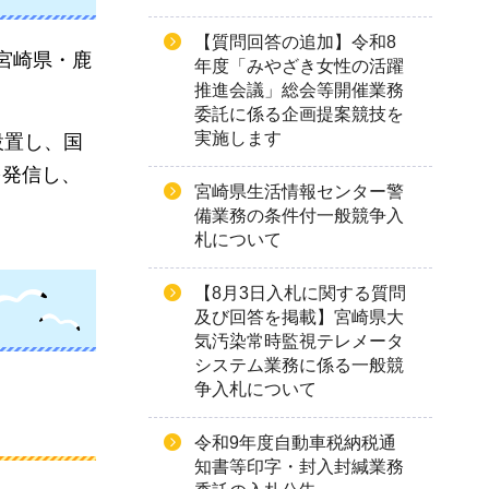
【質問回答の追加】令和8
宮崎県・鹿
年度「みやざき女性の活躍
推進会議」総会等開催業務
委託に係る企画提案競技を
実施します
設置し、国
を発信し、
宮崎県生活情報センター警
備業務の条件付一般競争入
札について
【8月3日入札に関する質問
及び回答を掲載】宮崎県大
気汚染常時監視テレメータ
システム業務に係る一般競
争入札について
令和9年度自動車税納税通
知書等印字・封入封緘業務