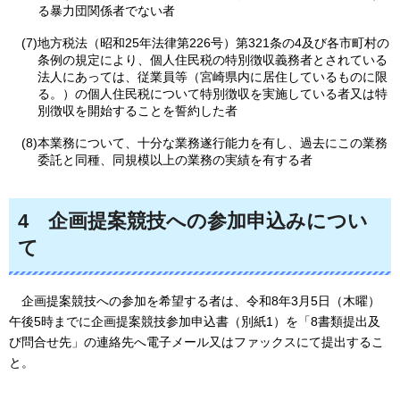
る暴力団関係者でない者
(7)地方税法（昭和25年法律第226号）第321条の4及び各市町村の
条例の規定により、個人住民税の特別徴収義務者とされている
法人にあっては、従業員等（宮崎県内に居住しているものに限
る。）の個人住民税について特別徴収を実施している者又は特
別徴収を開始することを誓約した者
(8)本業務について、十分な業務遂行能力を有し、過去にこの業務
委託と同種、同規模以上の業務の実績を有する者
4
企
画提案競技への参加申込みについ
て
企
画提案競技への参加を希望する者は、令和8年3月5日（木曜）
午後5時までに企画提案競技参加申込書（別紙1）を「8書類提出及
び問合せ先」の連絡先へ電子メール又はファックスにて提出するこ
と。