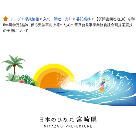
トップ
>
県政情報
>
入札・調達・売却
>
委託業務
> 【質問書回答追加】令和
8年度特定健診に係る受診率向上等のための普及啓発事業業務委託企画提案競技
の実施について
日本のひなた 宮崎県
MIYAZAKI PREFECTURE