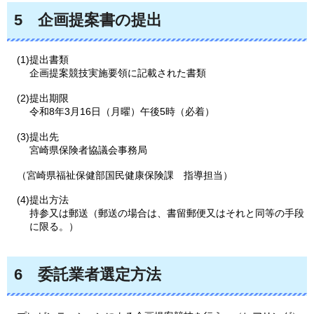
5
企
画提案書の提出
(1)提出書類
企画提案競技実施要領に記載された書類
(2)提出期限
令和8年3月16日（月曜）午後5時（必着）
(3)提出先
宮崎県保険者協議会事務局
（宮崎県福祉保健部国民健康保険課
指
導担当）
(4)提出方法
持参又は郵送（郵送の場合は、書留郵便又はそれと同等の手段
に限る。）
6
委
託業者選定方法