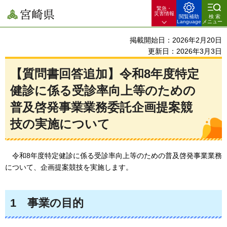
緊急・
宮崎県
災害情報
閲覧補助
検索
Language
メニュー
掲載開始日：2026年2月20日
更新日：2026年3月3日
【質問書回答追加】令和8年度特定
健診に係る受診率向上等のための
普及啓発事業業務委託企画提案競
技の実施について
令和8年度特定健診に係る受診率向上等のための普及啓発事業業務
について、企画提案競技を実施します。
1
事
業の目的