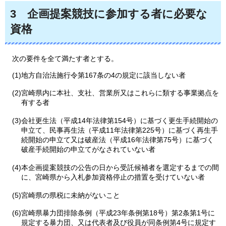
3
企
画提案競技に参加する者に必要な
資格
次
の要件を全て満たす者とする。
(1)地方自治法施行令第167条の4の規定に該当しない者
(2)宮崎県内に本社、支社、営業所又はこれらに類する事業拠点を
有する者
(3)会社更生法（平成14年法律第154号）に基づく更生手続開始の
申立て、民事再生法（平成11年法律第225号）に基づく再生手
続開始の申立て又は破産法（平成16年法律第75号）に基づく
破産手続開始の申立てがなされていない者
(4)本企画提案競技の公告の日から受託候補者を選定するまでの間
に、宮崎県から入札参加資格停止の措置を受けていない者
(5)宮崎県の県税に未納がないこと
(6)宮崎県暴力団排除条例（平成23年条例第18号）第2条第1号に
規定する暴力団、又は代表者及び役員が同条例第4号に規定す