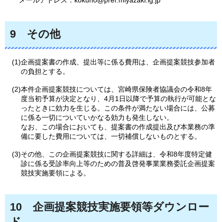
9
そ
の他
(1)企画提案書の作成、提出等に係る費用は、企画提案競技参加者
の負担とする。
(2)本件企画提案競技については、宮崎県保険者協議会の令和8年
度当初予算が決定となり、4月1日以降で予算の執行が可能とな
ったときに効力を生じる。この条件が満たない場合には、公募
に係る一切についていかなる効力も発生しない。
なお、この場合においても、提案書の作成提出及び本業務の準
備に要した費用については、一切補償しないものとする。
(3)その他、この企画提案競技に関する詳細は、令和8年度特定健
診に係る受診率向上等のための普及啓発事業業務委託企画提案
競技実施要領による。
10
企
画提案競技実施要領等ダウンロー
ド