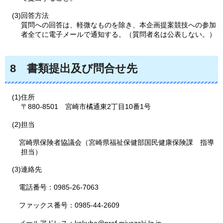
(3)回答方法
質問への回答は、軽微なものを除き、本企画提案競技への参加
者全てに電子メールで通知する。（質問者名は公表しない。）
8
書
類提出及び問合せ先
(1)住所
〒880-8501
宮
崎市橘通東2丁目10番1号
(2)担当
宮
崎県保険者協議会（宮崎県福祉保健部国民健康保険課
指
導
担当）
(3)連絡先
電話
番号：0985-26-7063
フ
ァックス番号：0985-44-2609
メー
ルアドレス：kokuho@pref.miyazaki.lg.jp