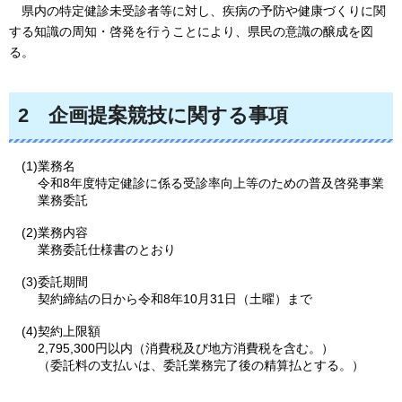
県内の特定健診未受診者等に対し、疾病の予防や健康づくりに関
する知識の周知・啓発を行うことにより、県民の意識の醸成を図
る。
2
企
画提案競技に関する事項
(1)業務名
令和8年度特定健診に係る受診率向上等のための普及啓発事業
業務委託
(2)業務内容
業務委託仕様書のとおり
(3)委託期間
契約締結の日から令和8年10月31日（土曜）まで
(4)契約上限額
2,795,300円以内（消費税及び地方消費税を含む。）
（委託料の支払いは、委託業務完了後の精算払とする。）