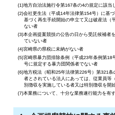
(1)地方自治法施行令第167条の4の規定に該当
(2)会社更生法（平成14年法律第154号）に
基づく再生手続開始の申立て又は破産法（平
ない者
(3)本企画提案競技の公告の日から受託候補
ていない者
(4)宮崎県の県税に未納がない者
(5)宮崎県暴力団排除条例（平成23年条例第1
号に規定する暴力団関係者でない者
(6)地方税法（昭和25年法律第226号）第3
者とされている法人にあっては、従業員等
別徴収を実施している者又は特別徴収を開
(7)本業務について、十分な業務遂行能力を有