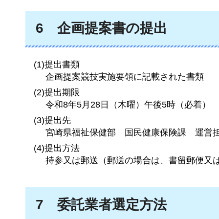
6
企
画提案書の提出
(1)提出書類
企画提案競技実施要領に記載された書類
(2)提出期限
令和8年5月28日（木曜）午後5時（必着）
(3)提出先
宮崎県福祉保健部
国民
健康保険課
運営
(4)提出方法
持参又は郵送（郵送の場合は、書留郵便又
7
委
託業者選定方法