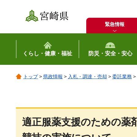
宮崎県
緊急情報
くらし・健康・福祉
防災・安全・安心
トップ
>
県政情報
>
入札・調達・売却
>
委託業務
>
適正服薬支援のための薬