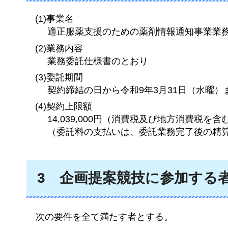
(1)事業名
適正服薬支援のための薬剤情報通知事業業
(2)業務内容
業務委託仕様書のとおり
(3)委託期間
契約締結の日から令和9年3月31日（水曜）
(4)契約上限額
14,039,000円（消費税及び地方消費税を含
（委託料の支払いは、委託業務完了後の精
3
企
画提案競技に参加する
次
の要件を全て満たす者とする。