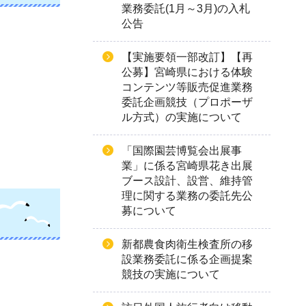
業務委託(1月～3月)の入札
公告
【実施要領一部改訂】【再
公募】宮崎県における体験
コンテンツ等販売促進業務
委託企画競技（プロポーザ
ル方式）の実施について
「国際園芸博覧会出展事
業」に係る宮崎県花き出展
ブース設計、設営、維持管
理に関する業務の委託先公
募について
新都農食肉衛生検査所の移
設業務委託に係る企画提案
競技の実施について