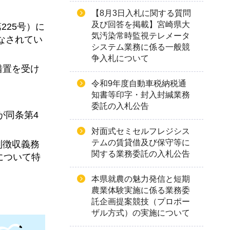
【8月3日入札に関する質問
及び回答を掲載】宮崎県大
225号）に
気汚染常時監視テレメータ
なされてい
システム業務に係る一般競
争入札について
措置を受け
令和9年度自動車税納税通
知書等印字・封入封緘業務
委託の入札公告
が同条第4
対面式セミセルフレジシス
テムの賃貸借及び保守等に
別徴収義務
関する業務委託の入札公告
について特
本県就農の魅力発信と短期
農業体験実施に係る業務委
託企画提案競技（プロポー
ザル方式）の実施について