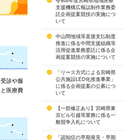
令和8年度宮崎県地域医療
支援機構広報誌制作業務委
託企画提案競技の実施につ
いて
中山間地域等直接支払制度
推進に係る中間支援組織等
活用促進業務委託に係る企
画提案競技の実施について
「リース方式による宮崎県
公共施設LED化推進事業」
な受診や服
に係る企画提案の公募につ
進と医療費
いて
【一部修正あり】宮崎県東
京ビル引越等業務に係る一
般競争入札について
「認知症の早期発見・早期