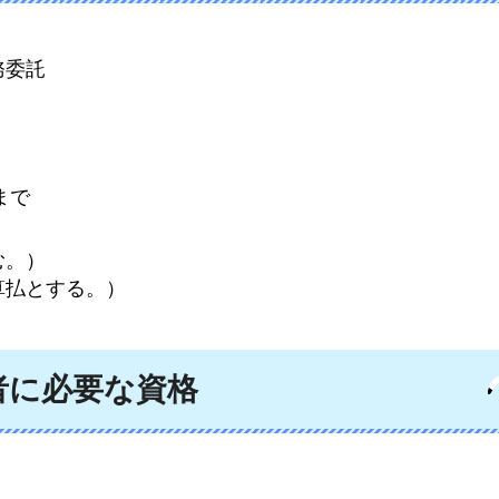
務委託
まで
む。）
算払とする。）
者に必要な資格