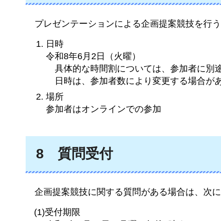
プ
レゼンテーションによる企画提案競技を行う
日時
令和8年6月2日（火曜）
具
体的な時間割については、参加者に別
日
時は、参加者数により変更する場合が
場所
参加者はオンラインでの参加
8
質
問受付
企
画提案競技に関する質問がある場合は、次に
(1)受付期限