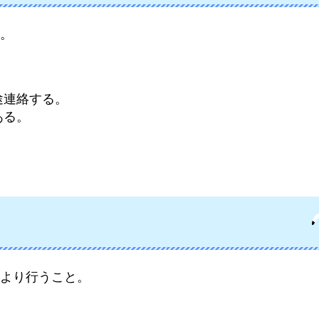
。
途連絡する。
ある。
より行うこと。