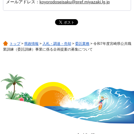
メールアドレス：
koyorodoseisaku@pref.miyazaki.lg.jp
トップ
>
県政情報
>
入札・調達・売却
>
委託業務
> 令和7年度宮崎県公共職
業訓練（委託訓練）事業に係る企画提案の募集について