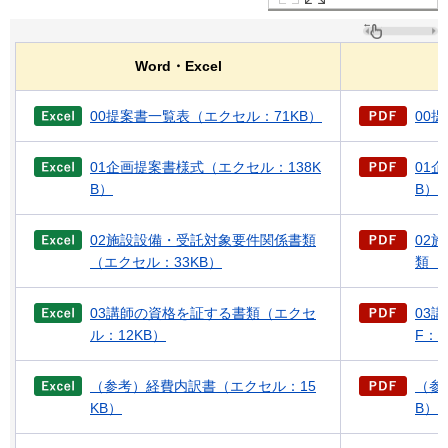
Word・Excel
00提案書一覧表（エクセル：71KB）
00
01企画提案書様式（エクセル：138K
01
B）
B）
02施設設備・受託対象要件関係書類
02
（エクセル：33KB）
類（P
03講師の資格を証する書類（エクセ
03
ル：12KB）
F：1
（参考）経費内訳書（エクセル：15
（参
KB）
B）