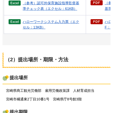
（参
（参考）認可外保育施設指導監督基
準チェック表（エクセル：61KB）
基準
ハローワークシステム入力票（エク
ハロ
セル：13KB）
F：6
（2）提出場所・期限・方法
提出場所
宮崎県
商工観光労働部
雇用
労働政策課
人材
育成担当
宮崎
市橘通東2丁目10番1号
宮
崎県庁8号館3階
提出期限