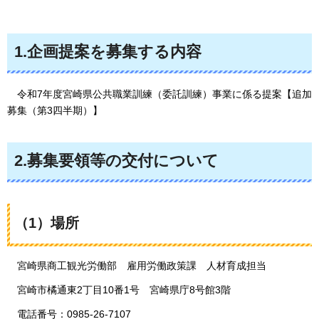
1.企画提案を募集する内容
令和7年度宮崎県公共職業訓練（委託訓練）事業に係る提案【追加
募集（第3四半期）】
2.募集要領等の交付について
（1）場所
宮崎県
商工観光労働部
雇用
労働政策課
人材
育成担当
宮崎
市橘通東2丁目10番1号
宮崎
県庁8号館3階
電話番号：
0985-26-7107