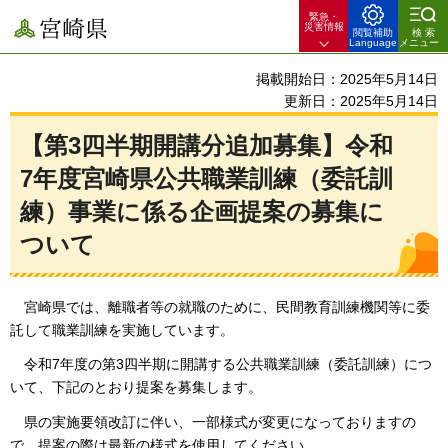
緊急・
宮崎県
災害情報
閲覧補助
検索
Language
メニュー
掲載開始日：2025年5月14日
更新日：2025年5月14日
【第3四半期開講分追加募集】令和
7年度宮崎県公共職業訓練（委託訓
練）事業に係る企画提案の募集に
ついて
宮崎
県では、離職者等の就職のために、民間教育訓練機関等に委
託して職業訓練を実施しています。
令和7年度の第3四半期に開講する公
共職業訓練（委託訓練）につ
いて、下記のとおり提案を募集します。
県の実施要領改訂に伴い、一部様式が変更になっておりますの
で、提案の際は最新の様式を使用してください。