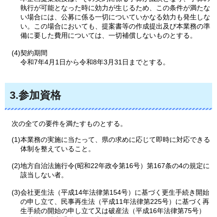
執行が可能となった時に効力が生じるため、この条件が満たな
い場合には、公募に係る一切についていかなる効力も発生しな
い。この場合においても、提案書等の作成提出及び本業務の準
備に要した費用については、一切補償しないものとする。
(4)契約期間
令和7年4月1日から令和8年3月31日までとする。
3.参加資格
次の
全ての要件を満たすものとする。
(1)本業務の実施に当たって、県の求めに応じて即時に対応できる
体制を整えていること。
(2)地方自治法施行令(昭和22年政令第16号）第167条の4の規定に
該当しない者。
(3)会社更生法（平成14年法律第154号）に基づく更生手続き開始
の申し立て、民事再生法（平成11年法律第225号）に基づく再
生手続の開始の申し立て又は破産法（平成16年法律第75号）