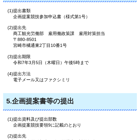
(1)提出書類
企画提案競技参加申込書（様式第1号）
(2)提出先
商工観光労働部
雇用働政策課
雇用対策担当
〒880-8501
宮崎市橘通東2丁目10番1号
(3)提出期限
令和7年3月5日（木曜日）午後5時まで
(4)提出方法
電子メール又はファクシミリ
5.企画提案書等の提出
(1)提出資料及び提出部数
企画提案競技要領9に記載のとおり
(2)提出先