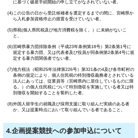
に基づく破産手続開始の申し立てがなされていない者。
(4)この公告の日から受託候補者を選定するまでの間に、宮崎県か
ら入札参加資格停止の措置を受けていない者。
(5)県税(個人県民税及び地方消費税を除く。）に未納がないこ
と。
(6)宮崎県暴力団排除条例（平成23年条例第18号）第2条第1号に
規定する暴力団、又は代表者及び役員が同条例第2条第4号に規
定する暴力団関係者でない者。
(7)地方税法（昭和25年法律第226号）第321条の4及び各市町村の
条例の規定により、個人住民税の特別徴収義務者とされている
法人にあっては、従業員等（宮崎県内に居住しているものに限
る。）の個人住民税について特別徴収を実施している者又は特
別徴収を開始することを誓約した者。
(8)外国人留学生の就職及び採用支援に取り組んだ実績のある者
か、又は提案時点において取り組んでいる者であること。
4.企画提案競技への参加申込について