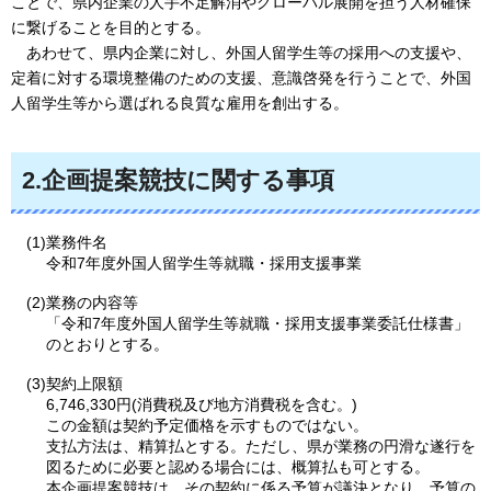
ことで、県内企業の人手不足解消やグローバル展開を担う人材確保
に繋げることを目的とする。
あわ
せて、県内企業に対し、外国人留学生等の採用への支援や、
定着に対する環境整備のための支援、意識啓発を行うことで、外国
人留学生等から選ばれる良質な雇用を創出する。
2.企画提案競技に関する事項
(1)業務件名
令和7年度外国人留学生等就職・採用支援事業
(2)業務の内容等
「令和7年度外国人留学生等就職・採用支援事業委託仕様書」
のとおりとする。
(3)契約上限額
6,746,330円(消費税及び地方消費税を含む。)
この金額は契約予定価格を示すものではない。
支払方法は、精算払とする。ただし、県が業務の円滑な遂行を
図るために必要と認める場合には、概算払も可とする。
本企画提案競技は、その契約に係る予算が議決となり、予算の