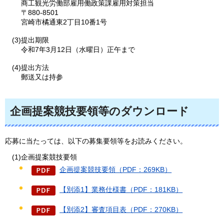
商工観光労働部雇用働政策課雇用対策担当
〒880-8501
宮崎市橘通東2丁目10番1号
(3)提出期限
令和7年3月12日（水曜日）正午まで
(4)提出方法
郵送又は持参
企画提案競技要領等のダウンロード
応募に当たっては、以下の募集要領等をお読みください。
(1)企画提案競技要領
企画提案競技要領（PDF：269KB）
【別添1】業務仕様書（PDF：181KB）
【別添2】審査項目表（PDF：270KB）