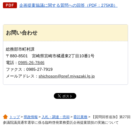
企画提案協議に関する質問への回答（PDF：275KB）
お問い合わせ
総務部市町村課
〒880-8501 宮崎県宮崎市橘通東2丁目10番1号
電話：
0985-26-7846
ファクス：0985-27-7919
メールアドレス：
shichoson@pref.miyazaki.lg.jp
トップ
>
県政情報
>
入札・調達・売却
>
委託業務
> 【質問回答追加】第27回
参議院議員通常選挙に係る臨時啓発業務委託企画提案競技の実施について