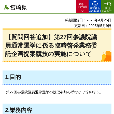
緊急・
宮崎県
災害情報
閲覧補助
検索
Language
メニュー
掲載開始日：2025年4月25日
更新日：2025年5月9日
【質問回答追加】第27回参議院議
員通常選挙に係る臨時啓発業務委
託企画提案競技の実施について
1.目的
第27回参議院
議員通常選挙の投票参加の呼びかけ等を行う。
2.業務内容