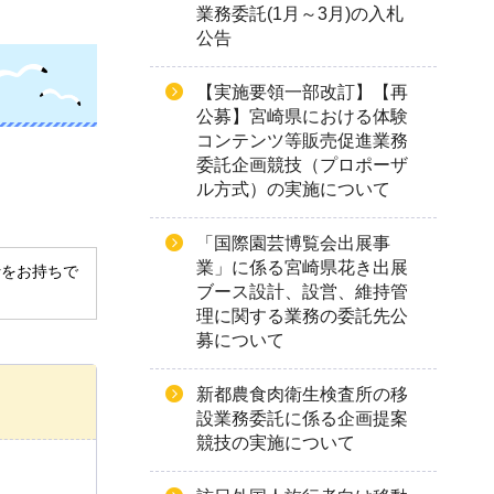
業務委託(1月～3月)の入札
公告
【実施要領一部改訂】【再
公募】宮崎県における体験
コンテンツ等販売促進業務
委託企画競技（プロポーザ
ル方式）の実施について
「国際園芸博覧会出展事
業」に係る宮崎県花き出展
derをお持ちで
ブース設計、設営、維持管
理に関する業務の委託先公
募について
新都農食肉衛生検査所の移
設業務委託に係る企画提案
競技の実施について