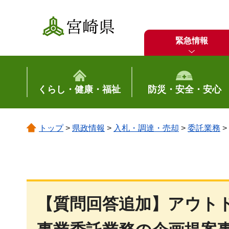
宮崎県
緊急情報
くらし・健康・福祉
防災・安全・安心
トップ
>
県政情報
>
入札・調達・売却
>
委託業務
>
【質問回答追加】アウト