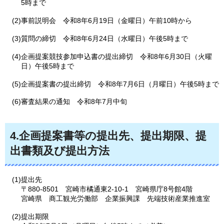
5時まで
(2)事前説明会
令
和8年6月19日（金曜日）午前10時から
(3)質問の締切
令
和8年6月24日（水曜日）午後5時まで
(4)企画提案競技参加申込書の提出締切
令
和8年6月30日（火曜
日）午後5時まで
(5)企画提案書の提出締切
令
和8年7月6日（月曜日）午後5時まで
(6)審査結果の通知
令
和8年7月中旬
4.企画提案書等の提出先、提出期限、提
出書類及び提出方法
(1)提出先
〒880-8501
宮
崎市橘通東2-10-1
宮
崎県庁8号館4階
宮崎県
商
工観光労働部
企
業振興課
先
端技術産業推進室
(2)提出期限