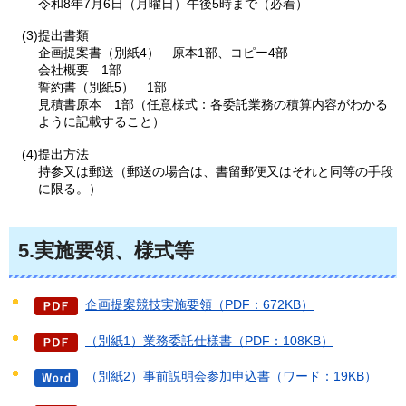
令和8年7月6日（月曜日）午後5時まで（必着）
(3)提出書類
企画提案書（別紙4）
原
本1部、コピー4部
会社概要
1
部
誓約書（別紙5）
1
部
見積書原本
1
部（任意様式：各委託業務の積算内容がわかる
ように記載すること）
(4)提出方法
持参又は郵送（郵送の場合は、書留郵便又はそれと同等の手段
に限る。）
5.実施要領、様式等
企画提案競技実施要領（PDF：672KB）
（別紙1）業務委託仕様書（PDF：108KB）
（別紙2）事前説明会参加申込書（ワード：19KB）