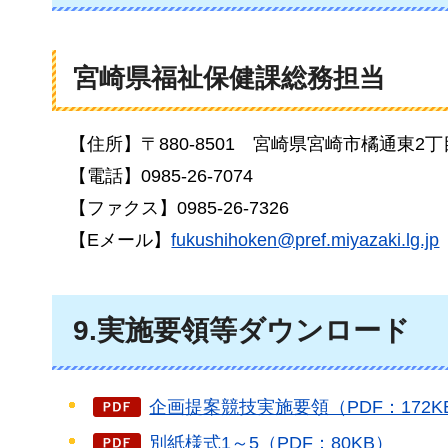
宮崎県福祉保健課総務担当
【住所】〒880-8501
宮崎県
宮崎市橘通東2丁
【電話】0985-26-7074
【ファクス】0985-26-7326
【Eメール】
fukushihoken@pref.miyazaki.lg.jp
9.実施要領等ダウンロード
企画提案競技実施要領（PDF：172K
別紙様式1～5（PDF：80KB）