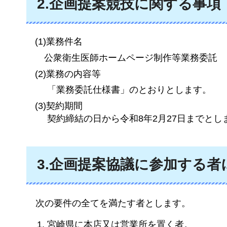
2.企画提案競技に関する事項
(1)業務件名
公衆衛生
医師ホームページ制作等業務委託
(2)業務の内容等
「業務委託仕様書」のとおりとします。
(3)契約期間
契約締結の日から令和8年2月27日までとし
3.企画提案協議に参加する者
次の要件の全てを満たす者とします。
宮崎県に本店又は営業所を置く者。