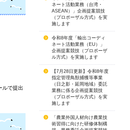
ネート活動業務（台湾・
ASEAN）」企画提案競技
（プロポーザル方式）を実
施します
令和8年度「輸出コーディ
ネート活動業務（EU）」
企画提案競技（プロポーザ
ル方式）を実施します
【7月28日更新】令和8年度
指定管理鳥獣捕獲等事業
（日之影・延岡地域）委託
ールで提出
業務に係る企画提案競技
（プロポーザル方式）を実
施します
「農業外国人材向け農業技
術習得に向けた研修体制構