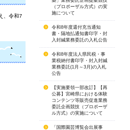
築」業務委託企画提案競技
（プロポーザル方式）の実
施について
え、令和7
令和8年度還付充当通知
書・隔地払通知書印字・封
入封緘業務委託の入札公告
令和8年度法人県民税・事
業税納付書印字・封入封緘
業務委託(1月～3月)の入札
公告
【実施要領一部改訂】【再
公募】宮崎県における体験
コンテンツ等販売促進業務
委託企画競技（プロポーザ
ル方式）の実施について
「国際園芸博覧会出展事