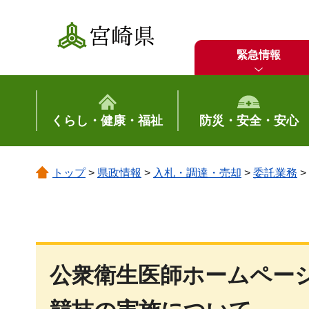
宮崎県
緊急情報
くらし・健康・福祉
防災・安全・安心
トップ
>
県政情報
>
入札・調達・売却
>
委託業務
>
公衆衛生医師ホームペー