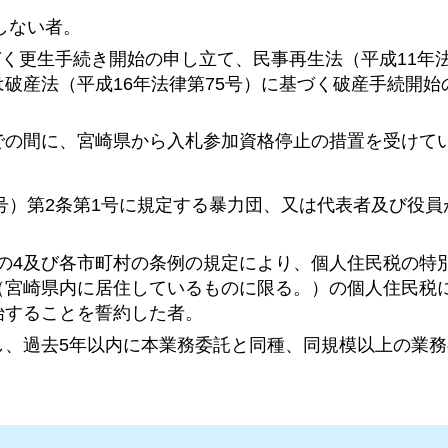
しない者。
づく更生手続き開始の申し立て、民事再生法（平成11年法
破産法（平成16年法律第75号）に基づく破産手続開始
での間に、宮崎県から入札参加資格停止の措置を受けて
8号）第2条第1号に規定する暴力団、又は代表者及び役
1条の4及び各市町村の条例の規定により、個人住民税の特
（宮崎県内に居住しているものに限る。）の個人住民税
始することを誓約した者。
し、過去5年以内に本業務委託と同種、同規模以上の業