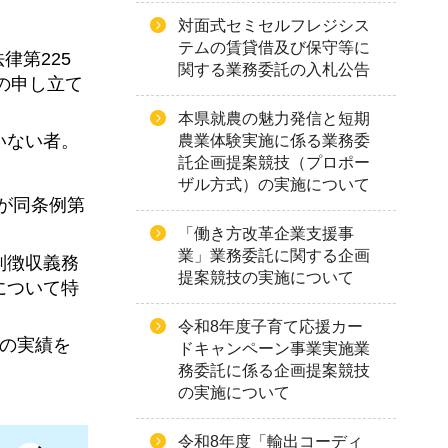
対面式セミセルフレジシス
テムの賃貸借及び保守等に
律第225
関する業務委託の入札公告
の申し立て
本県就農の魅力発信と短期
いない者。
農業体験実施に係る業務委
託企画提案競技（プロポー
ザル方式）の実施について
員が同条例第
「働き方改革企業支援事
業」業務委託に関する企画
別徴収義務
提案競技の実施について
について特
令和8年度子育て応援カー
務の実績を
ドキャンペーン事業実施業
務委託に係る企画提案競技
の実施について
令和8年度「輸出コーディ