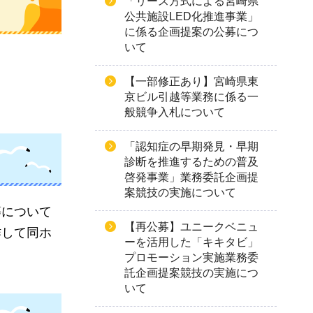
「リース方式による宮崎県
公共施設LED化推進事業」
に係る企画提案の公募につ
いて
【一部修正あり】宮崎県東
京ビル引越等業務に係る一
般競争入札について
「認知症の早期発見・早期
診断を推進するための普及
啓発事業」業務委託企画提
案競技の実施について
等について
【再公募】ユニークベニュ
作して同ホ
ーを活用した「キキタビ」
プロモーション実施業務委
託企画提案競技の実施につ
いて