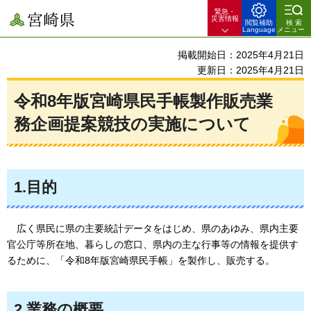
緊急・
宮崎県
災害情報
閲覧補助
検索
Language
メニュー
掲載開始日：2025年4月21日
更新日：2025年4月21日
令和8年版宮崎県民手帳製作販売業
務企画提案競技の実施について
1.目的
広く
県民に県の主要統計データをはじめ、県のあゆみ、県内主要
官公庁等所在地、暮らしの窓口、県内の主な行事等の情報を提供す
るために、「令和8年版宮崎県民手帳」を製作し、販売する。
2.業務の概要