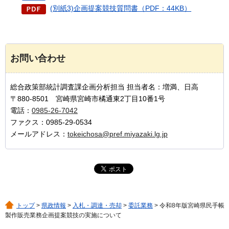
(別紙3)企画提案競技質問書（PDF：44KB）
お問い合わせ
総合政策部統計調査課企画分析担当 担当者名：増満、日高
〒880-8501 宮崎県宮崎市橘通東2丁目10番1号
電話：
0985-26-7042
ファクス：0985-29-0534
メールアドレス：
tokeichosa@pref.miyazaki.lg.jp
トップ
>
県政情報
>
入札・調達・売却
>
委託業務
> 令和8年版宮崎県民手帳
製作販売業務企画提案競技の実施について