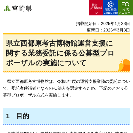
緊急・
宮崎県
災害情報
閲覧補助
検索
Language
メニュー
掲載開始日：2025年1月28日
更新日：2026年3月3日
県立西都原考古博物館運営支援に
関する業務委託に係る公募型プロ
ポーザルの実施について
県
立西都原考古博物館は、令和8年度の運営支援業務の委託につい
て、受託者候補者となるNPO法人を選定するため、下記のとおり公
募型プロポーザル方式を実施します。
1
目
的