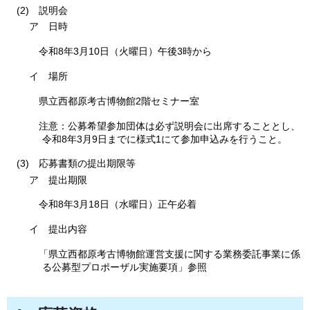
(2)
説
明会
ア
日
時
令和8
年3月10日（火曜日）午後3時から
イ
場所
県
立西都原考古博物館2階セミナー室
注意
：公募希望参加団体は必ず説明会に出席することとし、
令和8年3月9日までに様式1にて参加申込みを行うこと。
(3)
応募
書類の提出期限等
ア
提
出期限
令和8
年3月18日（水曜日）正午必着
イ
提
出内容
「県
立西都原考古博物館運営支援に関する業務委託事業に係
る公募型プロポーザル実施要項」参照