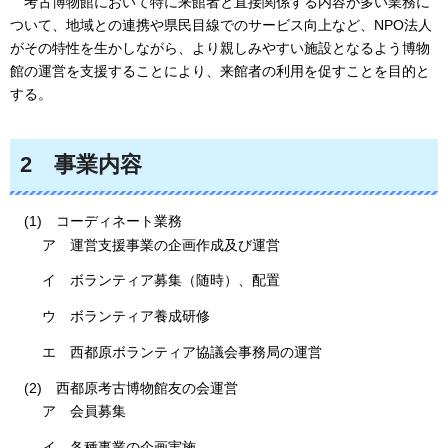
考
古博物館において特に来館者と直接関係する内容が多い業務に
ついて、地域との連携や県民目線でのサービス向上など、NPO法人
がその特性を生かしながら、より親しみやすい施設となるよう博物
館の運営を支援することにより、来館者の利用を促すことを目的と
する。
2
事
業内容
(1)
コ
ーディネート業務
ア
運
営支援事業の企画作成及び運営
イ
ボ
ランティア募集（随時）、配置
ウ
ボ
ランティア養成研修
エ
西
都原ボランティア協議会事務局の運営
(2)
西
都原考古博物館友の会運営
ア
会
員募集
イ
各
種事業の企画実施