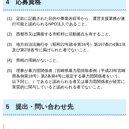
4
応募
資格
(1)
定
款に記載された目的や事業内容等から、運営支援業務が遂
行可能と認められるNPO法人であること。
(2)
西
都市又は隣接する市町村に活動拠点を有すること。
(3)
地
方自治法施行令（昭和22年政令第16号）第167条の4第1項
及び第2項各号に掲げられた者でないこと。
(4)
県税
の滞納がないこと。
(5)
理
事が暴力団関係者（宮崎県暴力団排除条例（平成23年宮崎
県条例第18号）第2条第4号に規定する暴力団関係者をいう。
以下同じ。）であると認められる者又は暴力団関係者が経営に
実質的に関与していると認められる者でないこと。
5
提出
・問い合わせ先