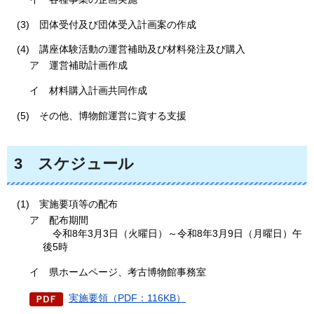
(3)
団体
受付及び団体受入計画案の作成
(4)
講
座体験活動の運営補助及び材料発注及び購入
ア
運営
補助計画作成
イ
材
料購入計画共同作成
(5)
そ
の他、博物館運営に資する支援
3
スケ
ジュール
(1)
実
施要項等の配布
ア
配布
期間
令
和8年3月3日（火曜日）～令和8年3月9日（月曜日）午
後5時
イ
県
ホームページ、考古博物館事務室
実施要領（PDF：116KB）