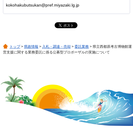
kokohakubutsukan@pref.miyazaki.lg.jp
トップ
>
県政情報
>
入札・調達・売却
>
委託業務
> 県立西都原考古博物館運
営支援に関する業務委託に係る公募型プロポーザルの実施について