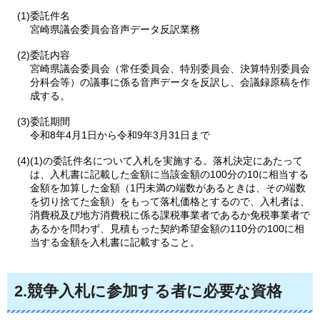
(1)委託件名
宮崎県議会委員会音声データ反訳業務
(2)委託内容
宮崎県議会委員会（常任委員会、特別委員会、決算特別委員会
分科会等）の議事に係る音声データを反訳し、会議録原稿を作
成する。
(3)委託期間
令和8年4月1日から令和9年3月31日まで
(4)(1)の委託件名について入札を実施する。落札決定にあたって
は、入札書に記載した金額に当該金額の100分の10に相当する
金額を加算した金額（1円未満の端数があるときは、その端数
を切り捨てた金額）をもって落札価格とするので、入札者は、
消費税及び地方消費税に係る課税事業者であるか免税事業者で
あるかを問わず、見積もった契約希望金額の110分の100に相
当する金額を入札書に記載すること。
2.競争入札に参加する者に必要な資格