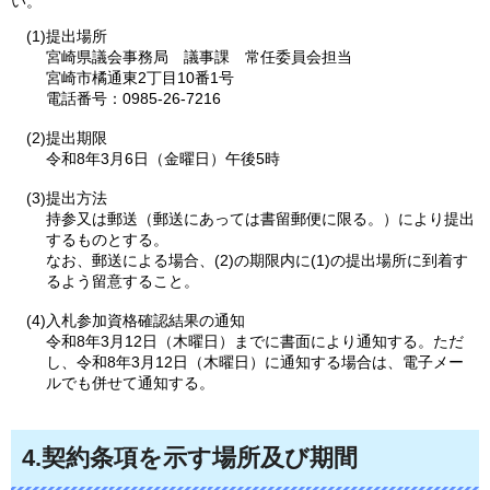
い。
(1)提出場所
宮崎県議会事務局
議事課
常任委員会担当
宮崎市橘通東2丁目10番1号
電話番号：0985-26-7216
(2)提出期限
令和8年3月6日（金曜日）午後5時
(3)提出方法
持参又は郵送（郵送にあっては書留郵便に限る。）により提出
するものとする。
なお、郵送による場合、(2)の期限内に(1)の提出場所に到着す
るよう留意すること。
(4)入札参加資格確認結果の通知
令和8年3月12日（木曜日）までに書面により通知する。ただ
し、令和8年3月12日（木曜日）に通知する場合は、電子メー
ルでも併せて通知する。
4.契約条項を示す場所及び期間