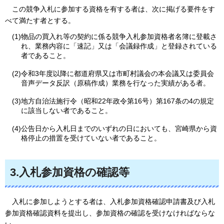
この
競争入札に参加する資格を有する者は、次に掲げる要件をす
べて満たす者とする。
(1)物品の買入れ等の契約に係る競争入札参加資格者名簿に登載さ
れ、業務内容に「速記」又は「会議録作成」と登録されている
者であること。
(2)令和3年度以降に都道府県又は市町村議会の本会議又は委員会
音声データ反訳（原稿作成）業務を行なった実績がある者。
(3)地方自治法施行令（昭和22年政令第16号）第167条の4の規定
に該当しない者であること。
(4)公告日から入札日までのいずれの日においても、宮崎県から資
格停止の措置を受けていない者であること。
3.入札参加資格の確認等
入札
に参加しようとする者は、入札参加資格確認申請書及び入札
参加資格確認資料を提出し、参加資格の確認を受けなければならな