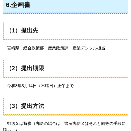
6.企画書
（1）提出先
宮
崎県
総
合政策部
産
業政策課
産
業デジタル担当
（2）提出期限
令
和8年5月14日（木曜日）正午まで
（3）提出方法
郵
送又は持参（郵送の場合は、書留郵便又はそれと同等の手段に
限る。）