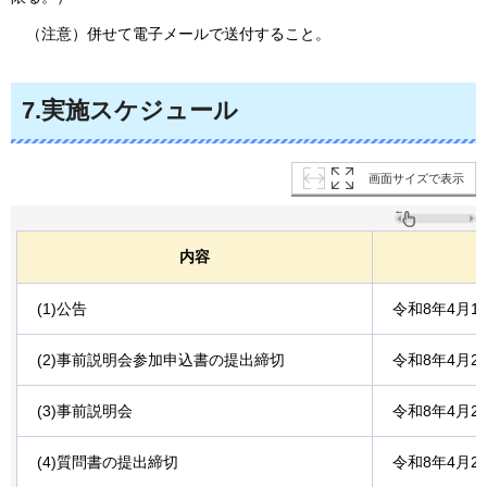
（注意）併せて電子メールで送付すること。
7.実施スケジュール
画面サイズで表示
内容
(1)公告
令和8年4月1
(2)事前説明会参加申込書の提出締切
令和8年4月
(3)事前説明会
令和8年4月2
(4)質問書の提出締切
令和8年4月