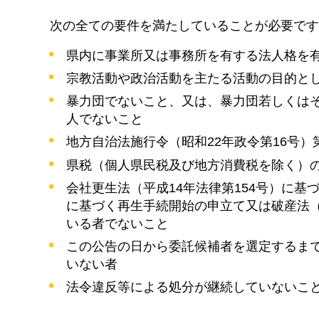
次の全ての要件を満たしていることが必要です
県内に事業所又は事務所を有する法人格を
宗教活動や政治活動を主たる活動の目的と
暴力団でないこと、又は、暴力団若しくは
人でないこと
地方自治法施行令（昭和22年政令第16号）
県税（個人県民税及び地方消費税を除く）
会社更生法（平成14年法律第154号）に基
に基づく再生手続開始の申立て又は破産法（
いる者でないこと
この公告の日から委託候補者を選定するま
いない者
法令違反等による処分が継続していないこ