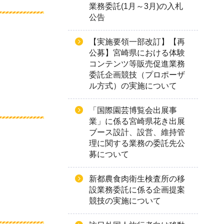
業務委託(1月～3月)の入札
公告
【実施要領一部改訂】【再
公募】宮崎県における体験
コンテンツ等販売促進業務
委託企画競技（プロポーザ
ル方式）の実施について
「国際園芸博覧会出展事
業」に係る宮崎県花き出展
ブース設計、設営、維持管
理に関する業務の委託先公
募について
新都農食肉衛生検査所の移
設業務委託に係る企画提案
競技の実施について