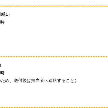
紙1）
5時
）
5時
のため、送付後は担当者へ連絡すること）