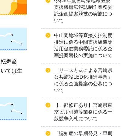
令和8年度宮崎県地域医療
支援機構広報誌制作業務委
託企画提案競技の実施につ
いて
中山間地域等直接支払制度
推進に係る中間支援組織等
活用促進業務委託に係る企
画提案競技の実施について
運転寿命
「リース方式による宮崎県
ひいては生
公共施設LED化推進事業」
に係る企画提案の公募につ
いて
【一部修正あり】宮崎県東
京ビル引越等業務に係る一
般競争入札について
「認知症の早期発見・早期