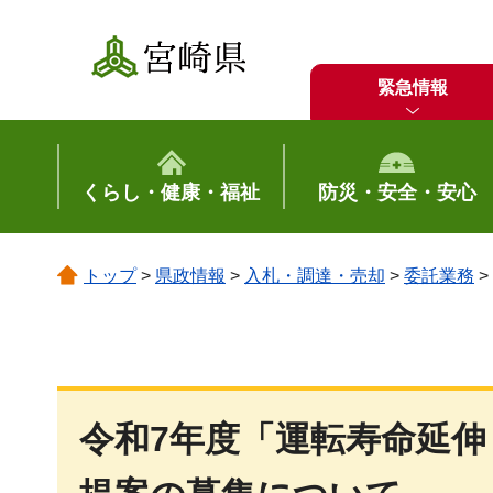
宮崎県
緊急情報
くらし・健康・福祉
防災・安全・安心
トップ
>
県政情報
>
入札・調達・売却
>
委託業務
>
令和7年度「運転寿命延