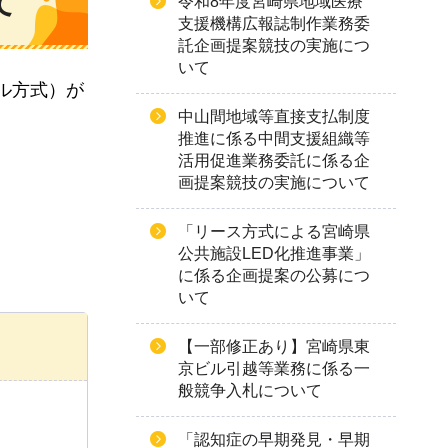
て
令和8年度宮崎県地域医療
支援機構広報誌制作業務委
託企画提案競技の実施につ
いて
ル方式）が
中山間地域等直接支払制度
推進に係る中間支援組織等
活用促進業務委託に係る企
画提案競技の実施について
「リース方式による宮崎県
公共施設LED化推進事業」
に係る企画提案の公募につ
いて
【一部修正あり】宮崎県東
京ビル引越等業務に係る一
般競争入札について
「認知症の早期発見・早期