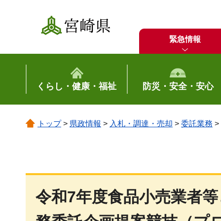
宮崎県
緊急情報
くらし・健康・福祉
防災・安全・安心
トップ
>
県政情報
>
入札・調達・売却
>
委託業務
>
令和7年度食品小売業者