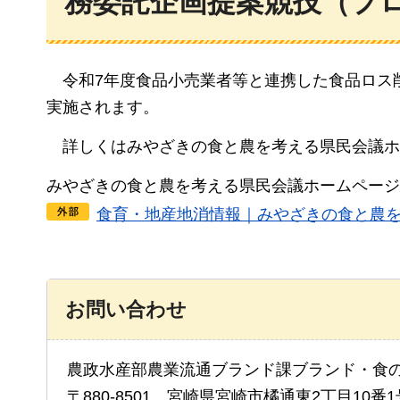
務委託企画提案競技（プ
令和7年度食品小売業者等と連携した食品ロス
実施されます。
詳し
くはみやざきの食と農を考える県民会議ホ
みやざきの食と農を考える県民会議ホームページ
食育・地産地消情報｜みやざきの食と農
お問い合わせ
農政水産部農業流通ブランド課ブランド・食の
〒880-8501 宮崎県宮崎市橘通東2丁目10番1