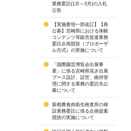
業務委託(1月～3月)の入札
公告
【実施要領一部改訂】【再
公募】宮崎県における体験
コンテンツ等販売促進業務
委託企画競技（プロポーザ
ル方式）の実施について
「国際園芸博覧会出展事
業」に係る宮崎県花き出展
ブース設計、設営、維持管
理に関する業務の委託先公
募について
新都農食肉衛生検査所の移
設業務委託に係る企画提案
競技の実施について