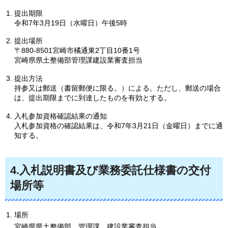
提出期限
令和7年3月19日（水曜日）午後5時
提出場所
〒880-8501宮崎市橘通東2丁目10番1号
宮崎県県土整備部管理課建設業審査担当
提出方法
持参又は郵送（書留郵便に限る。）による。ただし、郵送の場合
は、提出期限までに到達したものを有効とする。
入札参加資格確認結果の通知
入札参加資格の確認結果は、令和7年3月21日（金曜日）までに通
知する。
4.入札説明書及び業務委託仕様書の交付
場所等
場所
宮崎県県土整備部
管
理課
建
設業審査担当