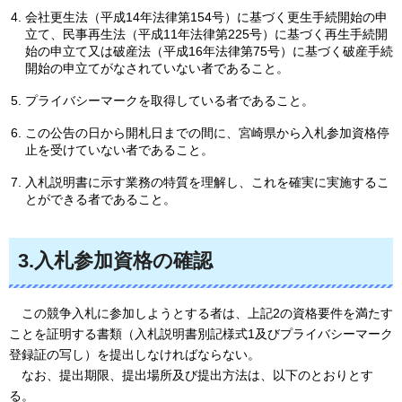
会社更生法（平成14年法律第154号）に基づく更生手続開始の申
立て、民事再生法（平成11年法律第225号）に基づく再生手続開
始の申立て又は破産法（平成16年法律第75号）に基づく破産手続
開始の申立てがなされていない者であること。
プライバシーマークを取得している者であること。
この公告の日から開札日までの間に、宮崎県から入札参加資格停
止を受けていない者であること。
入札説明書に示す業務の特質を理解し、これを確実に実施するこ
とができる者であること。
3.入札参加資格の確認
こ
の競争入札に参加しようとする者は、上記2の資格要件を満たす
ことを証明する書類（入札説明書別記様式1及びプライバシーマーク
登録証の写し）を提出しなければならない。
な
お、提出期限、提出場所及び提出方法は、以下のとおりとす
る。