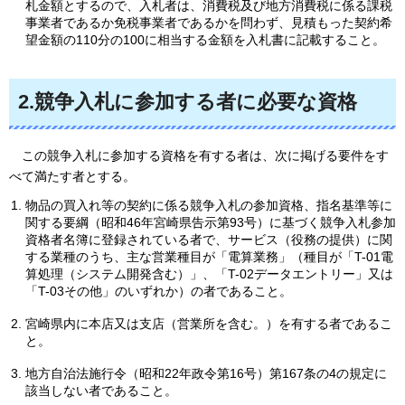
札金額とするので、入札者は、消費税及び地方消費税に係る課税
事業者であるか免税事業者であるかを問わず、見積もった契約希
望金額の110分の100に相当する金額を入札書に記載すること。
2.競争入札に参加する者に必要な資格
こ
の競争入札に参加する資格を有する者は、次に掲げる要件をす
べて満たす者とする。
物品の買入れ等の契約に係る競争入札の参加資格、指名基準等に
関する要綱（昭和46年宮崎県告示第93号）に基づく競争入札参加
資格者名簿に登録されている者で、サービス（役務の提供）に関
する業種のうち、主な営業種目が「電算業務」（種目が「T-01電
算処理（システム開発含む）」、「T-02データエントリー」又は
「T-03その他」のいずれか）の者であること。
宮崎県内に本店又は支店（営業所を含む。）を有する者であるこ
と。
地方自治法施行令（昭和22年政令第16号）第167条の4の規定に
該当しない者であること。