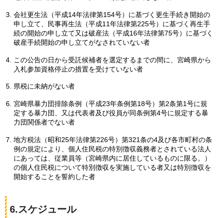
会社更生法（平成14年法律第154号）に基づく更生手続き開始の
申し立て、民事再生法（平成11年法律第225号）に基づく再生手
続の開始の申し立て又は破産法（平成16年法律第75号）に基づく
破産手続開始の申し立てがなされていない者
この公告の日から受託候補者を選定するまでの間に、宮崎県から
入札参加資格停止の措置を受けていない者
県税に未納がない者
宮崎県暴力団排除条例（平成23年条例第18号）第2条第1号に規
定する暴力団、又は代表者及び役員が同条例第4号に規定する暴
力団関係者でない者
地方税法（昭和25年法律第226号）第321条の4及び各市町村の条
例の規定により、個人住民税の特別徴収義務者とされている法人
にあっては、従業員等（宮崎県内に居住しているものに限る。）
の個人住民税について特別徴収を実施している者又は特別徴収を
開始することを誓約した者
6.スケジュール