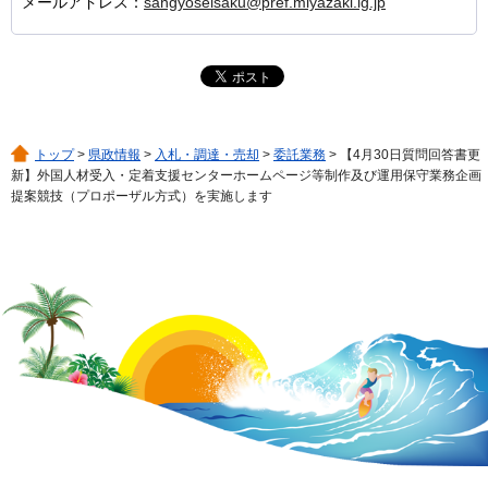
メールアドレス：
sangyoseisaku@pref.miyazaki.lg.jp
トップ
>
県政情報
>
入札・調達・売却
>
委託業務
> 【4月30日質問回答書更
新】外国人材受入・定着支援センターホームページ等制作及び運用保守業務企画
提案競技（プロポーザル方式）を実施します