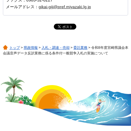
メールアドレス：
gikai-giji@pref.miyazaki.lg.jp
トップ
>
県政情報
>
入札・調達・売却
>
委託業務
> 令和8年度宮崎県議会本
会議音声データ反訳業務に係る条件付一般競争入札の実施について