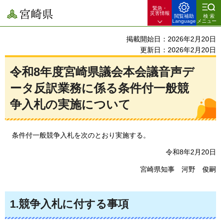
緊急・
宮崎県
災害情報
閲覧補助
検索
Language
メニュー
掲載開始日：2026年2月20日
更新日：2026年2月20日
令和8年度宮崎県議会本会議音声デ
ータ反訳業務に係る条件付一般競
争入札の実施について
条件付
一般競争入札を次のとおり実施する。
令和8年2月20日
宮崎県知事
河野
俊嗣
1.競争入札に付する事項