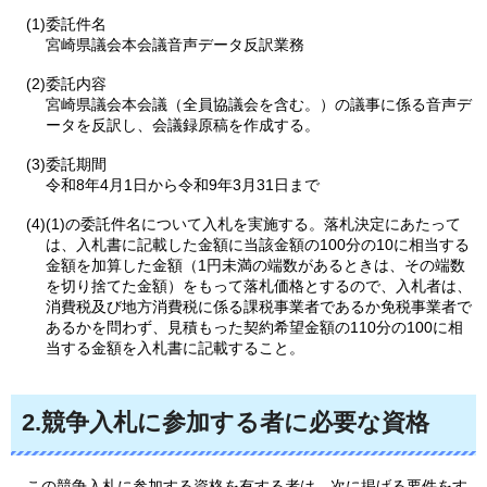
(1)委託件名
宮崎県議会本会議音声データ反訳業務
(2)委託内容
宮崎県議会本会議（全員協議会を含む。）の議事に係る音声デ
ータを反訳し、会議録原稿を作成する。
(3)委託期間
令和8年4月1日から令和9年3月31日まで
(4)(1)の委託件名について入札を実施する。落札決定にあたって
は、入札書に記載した金額に当該金額の100分の10に相当する
金額を加算した金額（1円未満の端数があるときは、その端数
を切り捨てた金額）をもって落札価格とするので、入札者は、
消費税及び地方消費税に係る課税事業者であるか免税事業者で
あるかを問わず、見積もった契約希望金額の110分の100に相
当する金額を入札書に記載すること。
2.競争入札に参加する者に必要な資格
この
競争入札に参加する資格を有する者は、次に掲げる要件をす