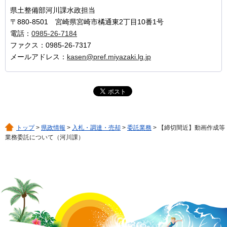
県土整備部河川課水政担当
〒880-8501 宮崎県宮崎市橘通東2丁目10番1号
電話：
0985-26-7184
ファクス：0985-26-7317
メールアドレス：
kasen@pref.miyazaki.lg.jp
トップ
>
県政情報
>
入札・調達・売却
>
委託業務
> 【締切間近】動画作成等
業務委託について（河川課）