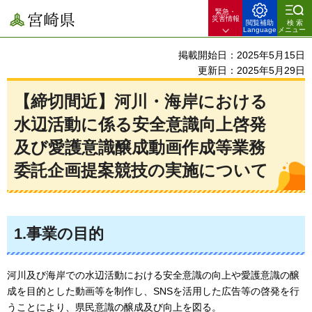
緊急・
宮崎県
災害情報
閲覧補助
検索
Language
メニュー
掲載開始日：2025年5月15日
更新日：2025年5月29日
【締切間近】河川・海岸における
水辺活動に係る安全意識向上啓発
及び愛護意識醸成動画作成等業務
委託企画提案競技の実施について
1.事業の目的
河川及び海岸での水辺活動における安全意識の向上や愛護意識の醸
成を目的とした動画等を制作し、SNSを活用した広告等の啓発を行
うことにより、県民意識の醸成及び向上を図る。