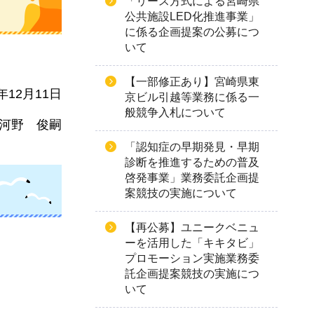
「リース方式による宮崎県
公共施設LED化推進事業」
に係る企画提案の公募につ
いて
【一部修正あり】宮崎県東
年12月11日
京ビル引越等業務に係る一
般競争入札について
河野
俊嗣
「認知症の早期発見・早期
診断を推進するための普及
啓発事業」業務委託企画提
案競技の実施について
【再公募】ユニークベニュ
ーを活用した「キキタビ」
プロモーション実施業務委
託企画提案競技の実施につ
いて