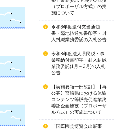
築」業務委託企画提案競技
（プロポーザル方式）の実
施について
令和8年度還付充当通知
書・隔地払通知書印字・封
入封緘業務委託の入札公告
令和8年度法人県民税・事
業税納付書印字・封入封緘
業務委託(1月～3月)の入札
公告
【実施要領一部改訂】【再
公募】宮崎県における体験
コンテンツ等販売促進業務
委託企画競技（プロポーザ
ル方式）の実施について
「国際園芸博覧会出展事