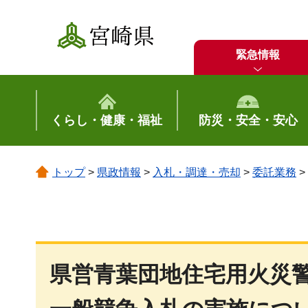
宮崎県
緊急情報
くらし・健康・福祉
防災・安全・安心
トップ
>
県政情報
>
入札・調達・売却
>
委託業務
>
県営青葉団地住宅用火災