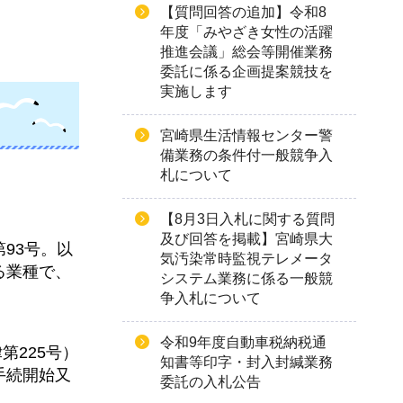
【質問回答の追加】令和8
年度「みやざき女性の活躍
推進会議」総会等開催業務
委託に係る企画提案競技を
実施します
宮崎県生活情報センター警
備業務の条件付一般競争入
札について
【8月3日入札に関する質問
及び回答を掲載】宮崎県大
93号。以
気汚染常時監視テレメータ
る業種で、
システム業務に係る一般競
争入札について
令和9年度自動車税納税通
第225号）
知書等印字・封入封緘業務
手続開始又
委託の入札公告
。