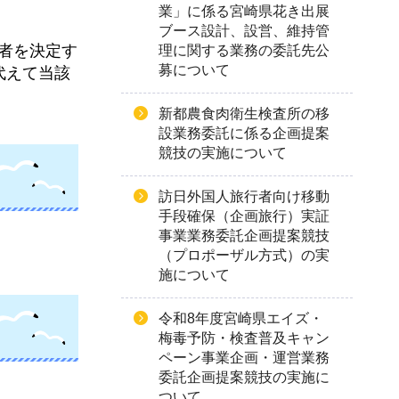
業」に係る宮崎県花き出展
ブース設計、設営、維持管
札者を決定す
理に関する業務の委託先公
募について
代えて当該
新都農食肉衛生検査所の移
設業務委託に係る企画提案
競技の実施について
訪日外国人旅行者向け移動
手段確保（企画旅行）実証
事業業務委託企画提案競技
（プロポーザル方式）の実
施について
令和8年度宮崎県エイズ・
梅毒予防・検査普及キャン
ペーン事業企画・運営業務
委託企画提案競技の実施に
ついて