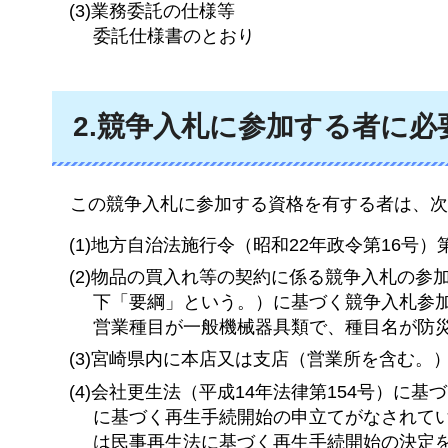
(3)業務委託の仕様等
委託仕様書のとおり
2.競争入札に参加する者に必
この
競争入札に参加する資格を有する者は、次
(1)地方自治法施行令（昭和22年政令第16号
(2)物品の買入れ等の契約に係る競争入札の参
下「要綱」という。）に基づく競争入札参
営業種目が一般機械器具類で、種目名が防
(3)宮崎県内に本店又は支店（営業所を含む。
(4)会社更生法（平成14年法律第154号）に
に基づく再生手続開始の申立てがなされて
は民事再生法に基づく再生手続開始の決定