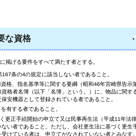
要な資格
に掲げる要件をすべて満たす者とする。
）第167条の4の規定に該当しない者であること。
加資格、指名基準等に関する要綱（昭和46年宮崎県告示第
加資格者名簿（以下「名簿」という。）に、物品に関す
災保安機器として登録されている者であること。
）を有する者であること。
基づく更正手続開始の申立て又は民事再生法（平成11年法律
いない者であること。ただし、会社更生法に基づく更生
を受けている者は、申立てがなされていない者とみなす