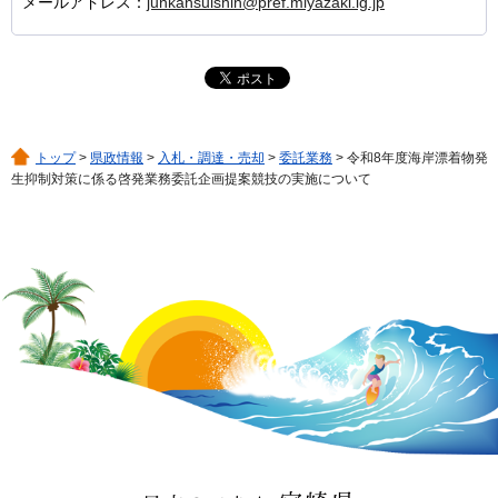
メールアドレス：
junkansuishin@pref.miyazaki.lg.jp
トップ
>
県政情報
>
入札・調達・売却
>
委託業務
> 令和8年度海岸漂着物発
生抑制対策に係る啓発業務委託企画提案競技の実施について