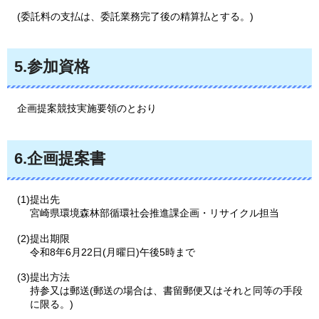
(
委託料の支払は、委託業務完了後の精算払とする。)
5.参加資格
企画
提案競技実施要領のとおり
6.企画提案書
(1)提出先
宮崎県環境森林部循環社会推進課企画・リサイクル担当
(2)提出期限
令和8年6月22日(月曜日)午後5時まで
(3)提出方法
持参又は郵送(郵送の場合は、書留郵便又はそれと同等の手段
に限る。)