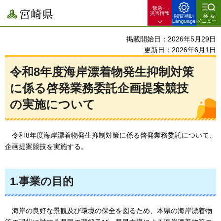
緊急・
宮崎県
災害情報
閲覧補助
検索
Language
メニュー
掲載開始日：2026年5月29日
更新日：2026年6月1日
令和8年度海岸漂着物発生抑制対策
に係る啓発業務委託企画提案競技
の実施について
令和8年度
海岸漂着物発生抑制対策に係る啓発業務委託について、
企画提案競技を実施する。
1.事業の目的
海岸の良好な景観及び環境の保全を図るため、本県の海岸漂着物