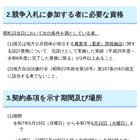
2.競争入札に参加する者に必要な資格
開札日当日において次の条件を満たしている者。
(1)国又は地方公共団体が発注する
農業等（畜産）関係施設
に関す
る設計業務について、元請けとして実施した実績（平成25年度～
令和6年度に完了した業務に限る）が1件以上あること。
(2)地方自治法施行令（昭和22年政令第16号）第167条の4の規定
に該当する者でないこと。
3.契約条項を示す期間及び場所
(1)期間
令和7年5月19日（月曜日）から令和7年
6月10日（火曜日）
ま
で