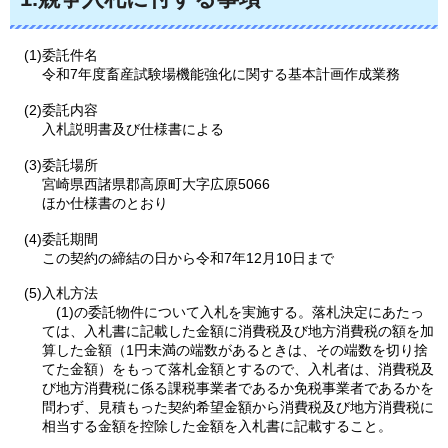
(1)委託件名
令和7年度畜産試験場機能強化に関する基本計画作成業務
(2)委託内容
入札説明書及び仕様書による
(3)委託場所
宮崎県西諸県郡高原町大字広原5066
ほか仕様書のとおり
(4)委託期間
この契約の締結の日から令和7年12月10日まで
(5)入札方法
(
1)の委託物件について入札を実施する。落札決定にあたっ
ては、入札書に記載した金額に消費税及び地方消費税の額を加
算した金額（1円未満の端数があるときは、その端数を切り捨
てた金額）をもって落札金額とするので、入札者は、消費税及
び地方消費税に係る課税事業者であるか免税事業者であるかを
問わず、見積もった契約希望金額から消費税及び地方消費税に
相当する金額を控除した金額を入札書に記載すること。