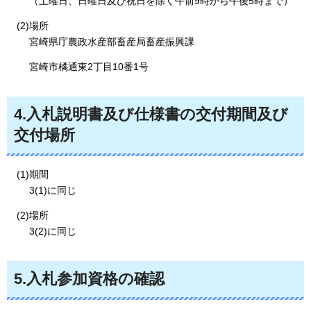
（土曜日、日曜日及び祝日を除く午前9時から午後5時まで）
(2)場所
宮崎県庁農政水産部畜産局畜産振興課
宮崎市橘通東2丁目10番1号
4.入札説明書及び仕様書の交付期間及び
交付場所
(1)期間
3(1)に同じ
(2)場所
3(2)に同じ
5.入札参加資格の確認