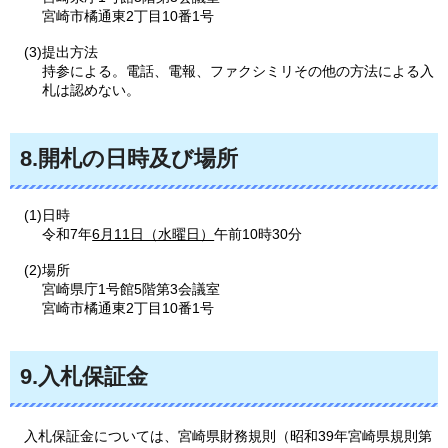
宮崎市橘通東2丁目10番1号
(3)提出方法
持参による。電話、電報、ファクシミリその他の方法による入
札は認めない。
8.開札の日時及び場所
(1)日時
令和7年
6月11日（水曜日）
午前10時30分
(2)場所
宮崎県庁1号館5階第3会議室
宮崎市橘通東2丁目10番1号
9.入札保証金
入札保証金
については、宮崎県財務規則（昭和39年宮崎県規則第