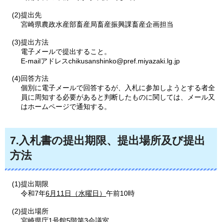
(2)提出先
宮崎県農政水産部畜産局畜産振興課畜産企画担当
(3)提出方法
電子メールで提出すること。
E-mailアドレスchikusanshinko@pref.miyazaki.lg.jp
(4)回答方法
個別に電子メールで回答するが、入札に参加しようとする者全
員に周知する必要があると判断したものに関しては、メール又
はホームページで通知する。
7.入札書の提出期限、提出場所及び提出
方法
(1)提出期限
令和7年
6月11日（水曜日）
午前10時
(2)提出場所
宮崎県庁1号館5階第3会議室