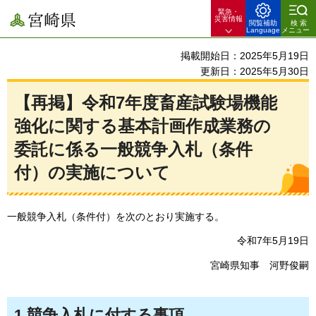
緊急・
宮崎県
災害情報
閲覧補助
検索
Language
メニュー
掲載開始日：2025年5月19日
更新日：2025年5月30日
【再掲】令和7年度畜産試験場機能
強化に関する基本計画作成業務の
委託に係る一般競争入札（条件
付）の実施について
一般競争入札（条件付）を次のとおり実施する。
令和7年5月19日
宮崎県知事
河野俊嗣
1.競争入札に付する事項