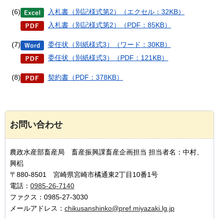
(6)
入札書（別記様式第2）（エクセル：32KB）
入札書（別記様式第2）（PDF：85KB）
(7)
委任状（別紙様式3）（ワード：30KB）
委任状（別紙様式3）（PDF：121KB）
(8)
契約書（PDF：378KB）
お問い合わせ
農政水産部畜産局 畜産振興課畜産企画担当 担当者名：中村、
興梠
〒880-8501 宮崎県宮崎市橘通東2丁目10番1号
電話：
0985-26-7140
ファクス：0985-27-3030
メールアドレス：
chikusanshinko@pref.miyazaki.lg.jp