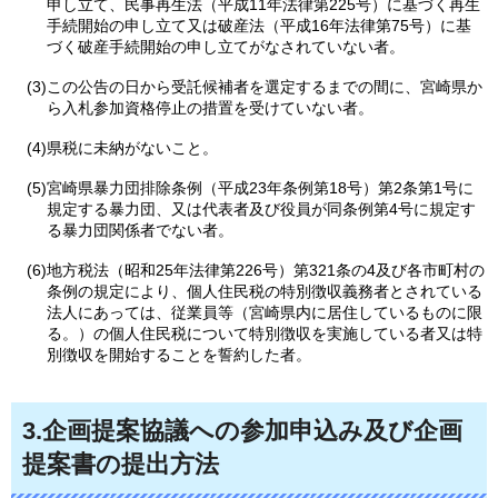
申し立て、民事再生法（平成11年法律第225号）に基づく再生
手続開始の申し立て又は破産法（平成16年法律第75号）に基
づく破産手続開始の申し立てがなされていない者。
(3)この公告の日から受託候補者を選定するまでの間に、宮崎県か
ら入札参加資格停止の措置を受けていない者。
(4)県税に未納がないこと。
(5)宮崎県暴力団排除条例（平成23年条例第18号）第2条第1号に
規定する暴力団、又は代表者及び役員が同条例第4号に規定す
る暴力団関係者でない者。
(6)地方税法（昭和25年法律第226号）第321条の4及び各市町村の
条例の規定により、個人住民税の特別徴収義務者とされている
法人にあっては、従業員等（宮崎県内に居住しているものに限
る。）の個人住民税について特別徴収を実施している者又は特
別徴収を開始することを誓約した者。
3.企画提案協議への参加申込み及び企画
提案書の提出方法